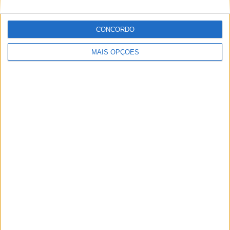
CONCORDO
MAIS OPÇÕES
NOVOS POLARIS APRESENTADOS
AMAZIGH RAID 2027 – A EXPERIÊNCIA