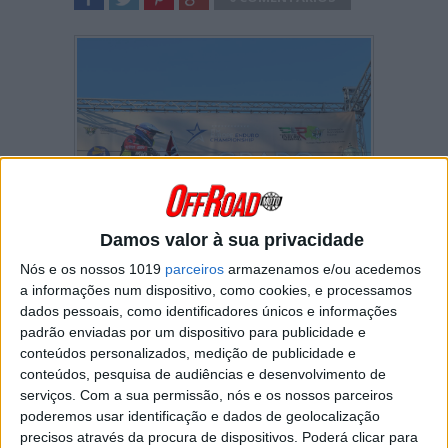
SHARE
TWEET
SHARE
SHARE
Damos valor à sua privacidade
Nós e os nossos 1019
parceiros
armazenamos e/ou acedemos
O Campeonato da Europa de Enduro
a informações num dispositivo, como cookies, e processamos
terminou hoje em Grado, Itália, com a
dados pessoais, como identificadores únicos e informações
portuguesa Joana Gonçalves a acabar a
padrão enviadas por um dispositivo para publicidade e
época como Vice-Campeã da Europa.
conteúdos personalizados, medição de publicidade e
O Campeonato da Europa de Enduro chegou
conteúdos, pesquisa de audiências e desenvolvimento de
ao fim este fim de semana em Grado, Itália,
serviços.
Com a sua permissão, nós e os nossos parceiros
uma prova que contou com a presença de
poderemos usar identificação e dados de geolocalização
quatro pilotos portugueses: Joana Gonçalves
precisos através da procura de dispositivos. Poderá clicar para