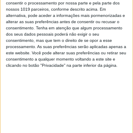
(Husqvarna), Francisca Henriques (Honda),
consentir o processamento por nossa parte e pela parte dos
Rui Sousa e Lucas Cêpa (ambos em Fantic),
nossos 1019 parceiros, conforme descrito acima. Em
sendo que o principal foco de interesse para
alternativa, pode aceder a informações mais pormenorizadas e
as cores nacionais residia no ataque de Joana
alterar as suas preferências antes de consentir ou recusar o
Gonçalves ao título europeu de Senhoras, ela
consentimento.
Tenha em atenção que algum processamento
que chegava a esta ronda no comando do
dos seus dados pessoais poderá não exigir o seu
campeonato, com 8 pontos de avanço sobre a
consentimento, mas que tem o direito de se opor a esse
norueguesa Vilde Holt.
processamento. As suas preferências serão aplicadas apenas a
este website. Você pode alterar suas preferências ou retirar seu
No entanto, um azar na primeira especial ET
do dia inaugural, sábado, fazia a piloto perder
consentimento a qualquer momento voltando a este site e
cerca de 3 minutos, relegando-a para a
clicando no botão "Privacidade" na parte inferior da página.
penúltima posição da classe. Daí para a frente
foi recuperar tempo e posições, com a piloto
portuguesa a acabar o dia na quarta posição,
num dia ganho por Vilde Holt, que assim ficava
a somente 1 ponto de Joana Gonçalves. Não
restava outra solução senão atacar ao máximo
no dia de hoje para tentar vencer e conquistar
o desejado campeonato. Foi um dia em que
começou por ganhar a primeira volta,
perdendo depois tempo precioso com algumas
quedas na 3ª e 4ª volta, que a fizeram terminar