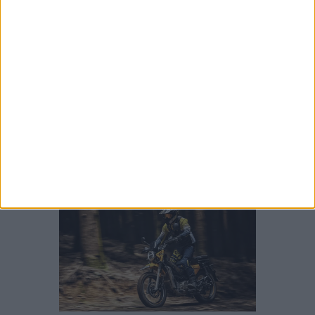
BMW R 1300 GS 2027, CHEGA A VERSÃO M
COM JANTES DE 21″