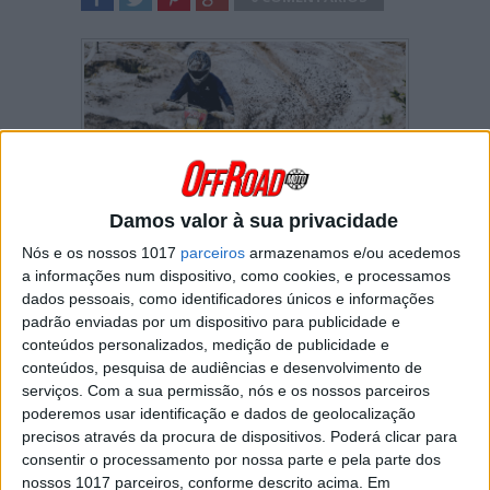
SHARE
TWEET
SHARE
SHARE
Damos valor à sua privacidade
Nós e os nossos 1017
parceiros
armazenamos e/ou acedemos
Domingos Cunha disputou no passado
a informações num dispositivo, como cookies, e processamos
sábado, dia 19 de abril, a jornada do
dados pessoais, como identificadores únicos e informações
Campeonato Nacional de Enduro que
padrão enviadas por um dispositivo para publicidade e
percorreu os desafiantes trilhos da serra da
conteúdos personalizados, medição de publicidade e
Lousã.
conteúdos, pesquisa de audiências e desenvolvimento de
serviços.
Com a sua permissão, nós e os nossos parceiros
O Bicampeão nacional de todo-o-terreno mini
poderemos usar identificação e dados de geolocalização
baja que este ano se encontra a disputar pela
precisos através da procura de dispositivos. Poderá clicar para
primeira vez do Campeonato Nacional de
consentir o processamento por nossa parte e pela parte dos
Enduro e, por isso, ainda em modo de
nossos 1017 parceiros, conforme descrito acima. Em
aprendizagem, conseguiu impor um bom ritmo,