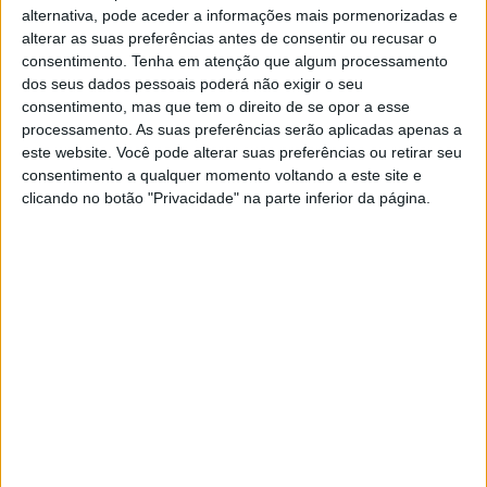
alternativa, pode aceder a informações mais pormenorizadas e
consistente, que lhe permitiu alcançar bons
alterar as suas preferências antes de consentir ou recusar o
resultados nas especiais, particularmente nas
consentimento.
Tenha em atenção que algum processamento
da segunda volta, onde chegou a integrar o
dos seus dados pessoais poderá não exigir o seu
grupo dos três primeiros da classificação Open
consentimento, mas que tem o direito de se opor a esse
tendo, desta forma, confirmado a sua
capacidade de superação e consistência.
processamento. As suas preferências serão aplicadas apenas a
este website. Você pode alterar suas preferências ou retirar seu
Terminou a corrida a meio minuto do pódio
consentimento a qualquer momento voltando a este site e
Open, mas o tempo atribuído devido a uma
clicando no botão "Privacidade" na parte inferior da página.
penalização nas ligações não permitiu refletir
em resultados o andamento demonstrado em
pista.
Continuar a ler
Nacional Enduro
Offroad Moto