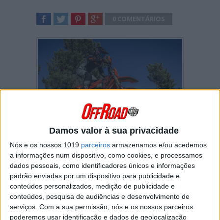
0 COMENTÁRIOS
SHARE
TWEET
SHARE
SHARE
Damos valor à sua privacidade
Valpaços fechou a época e sagrou Diego
Nós e os nossos 1019
parceiros
armazenamos e/ou acedemos
Rodrigues como o novo Campeão Nacional de
a informações num dispositivo, como cookies, e processamos
Super Enduro, enquanto José Ferreira
dados pessoais, como identificadores únicos e informações
garantiu o Troféu Nacional Open.
padrão enviadas por um dispositivo para publicidade e
conteúdos personalizados, medição de publicidade e
O Campeonato Nacional de Super Enduro –
conteúdos, pesquisa de audiências e desenvolvimento de
Eduardo Coelho, Lda. terminou em Valpaços
serviços.
Com a sua permissão, nós e os nossos parceiros
no passado domingo, coroando um novo
poderemos usar identificação e dados de geolocalização
Campeão Nacional Elite, Diego Rodrigues