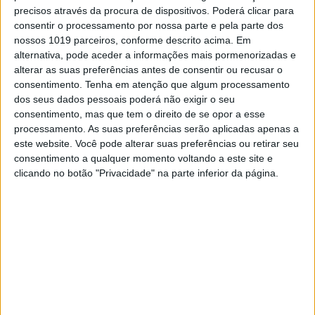
precisos através da procura de dispositivos. Poderá clicar para
(KTM), interrompendo assim a série de títulos
consentir o processamento por nossa parte e pela parte dos
consecutivos de Diego Vieira, que não cumpriu
nossos 1019 parceiros, conforme descrito acima. Em
o calendário na íntegra. O campeonato
alternativa, pode aceder a informações mais pormenorizadas e
chegava à ronda de Valpaços – uma
alterar as suas preferências antes de consentir ou recusar o
organização de muito bom nível a cargo do
Grupo TT Usprigozus de Vilarandelo – com a
consentimento.
Tenha em atenção que algum processamento
luta pelo título ao rubro, uma vez que Diego
dos seus dados pessoais poderá não exigir o seu
Rodrigues liderava a tabela da classe Elite com
consentimento, mas que tem o direito de se opor a esse
somente 7 pontos de vantagem sobre Luís
processamento. As suas preferências serão aplicadas apenas a
Oliveira (Yamaha). E o piloto de Sintra fez
este website. Você pode alterar suas preferências ou retirar seu
aquilo que se lhe exigia, lutando com garra
consentimento a qualquer momento voltando a este site e
para roubar a liderança a Diego Rodrigues,
clicando no botão "Privacidade" na parte inferior da página.
mas duas quedas na primeira final deitaram os
seus esforços por terra, com o seu rival a
controlar nas duas finais seguintes.
Luís Oliveira começou por ser o mais rápido na
Superpole, na frente de Diego Rodrigues e
Marco Ferreira (KTM), mas caiu logo na volta
inaugural da primeira final da tarde. Com
Rodrigues na frente, recuperou até ao 2º
posto, mas voltaria a sofrer uma queda perto