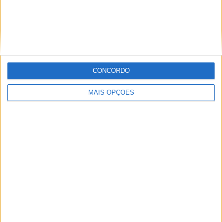
BMW R 1300 GS 2027, CHEGA A VERSÃO M
COM JANTES DE 21″
CONCORDO
MAIS OPÇÕES
AJS MOTORCYCLES APRESENTA A ROBUSTA
LETEN LT190