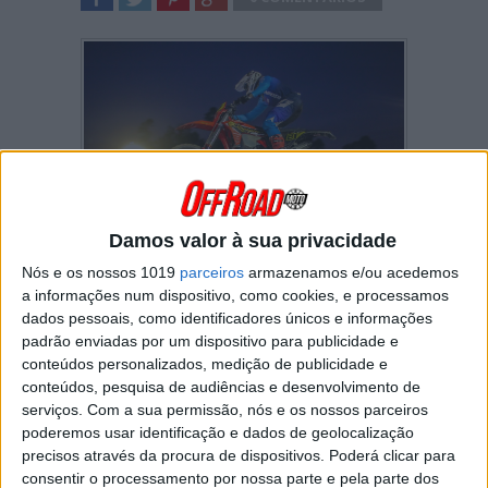
SHARE
TWEET
SHARE
SHARE
Damos valor à sua privacidade
Nós e os nossos 1019
parceiros
armazenamos e/ou acedemos
O Campeonato Nacional de Super Enduro –
a informações num dispositivo, como cookies, e processamos
Eduardo Coelho, Lda. 2025 arrancou no
passado sábado com uma boa estreia de
dados pessoais, como identificadores únicos e informações
Famalicão nesta modalidade.
padrão enviadas por um dispositivo para publicidade e
conteúdos personalizados, medição de publicidade e
Foi no passado sábado, 7 de junho, que se
conteúdos, pesquisa de audiências e desenvolvimento de
assinalou em Famalicão o começo da
serviços.
Com a sua permissão, nós e os nossos parceiros
temporada 2025 do Campeonato Nacional de
poderemos usar identificação e dados de geolocalização
Super Enduro – Eduardo Coelho, Lda., um
precisos através da procura de dispositivos. Poderá clicar para
arranque de época que foi também uma bem
consentir o processamento por nossa parte e pela parte dos
conseguida estreia na organização de provas