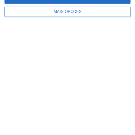
MAIS OPÇÕES
NOVOS POLARIS APRESENTADOS
AMAZIGH RAID 2027 – A EXPERIÊNCIA
DEFINITIVA EM MARROCOS