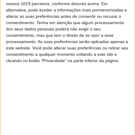
nossos 1019 parceiros, conforme descrito acima. Em
de Super Enduro por parte do Clube Motard
alternativa, pode aceder a informações mais pormenorizadas e
Escorpiões, o clube famalicense que colocou
alterar as suas preferências antes de consentir ou recusar o
de pé uma nova pista em Mogege, com o
consentimento.
Tenha em atenção que algum processamento
público a emoldurar o recinto e a testemunhar
dos seus dados pessoais poderá não exigir o seu
a vitória do Campeão em título Diogo Vieira
consentimento, mas que tem o direito de se opor a esse
(GasGas) na categoria Elite.
processamento. As suas preferências serão aplicadas apenas a
Numa pista com excelente iluminação e em
este website. Você pode alterar suas preferências ou retirar seu
que o pó esteve ausente, alinharam 41 pilotos,
consentimento a qualquer momento voltando a este site e
divididos pelas classes Elite, Open e Hobby.
clicando no botão "Privacidade" na parte inferior da página.
Diogo Vieira continuou no ‘embalo’ das
temporadas anteriores e venceu as três finais
Elite. Diego Rodrigues somou dois segundos
lugares e um terceiro, enquanto Marco Correia
era por duas vezes quarto e chegava ao 2º
posto na derradeira final. Luís Oliveira, outro
dos candidatos aos lugares da frente, foi
terceiro nas duas primeiras finais e quarto na
última, somando assim o 4º posto na
pontuação acumulada, tabela em que
Francisco Leite fechou o top 5.