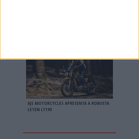
BMW R 1300 GS 2027, CHEGA A VERSÃO M
COM JANTES DE 21″
AJS MOTORCYCLES APRESENTA A ROBUSTA
LETEN LT190