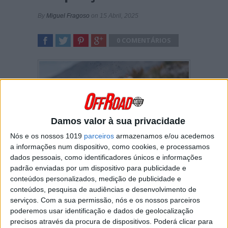
By
Miguel Fragoso
on 15 Abril, 2025
0 COMENTÁRIOS
SHARE
TWEET
SHARE
SHARE
Damos valor à sua privacidade
Nós e os nossos 1019
parceiros
armazenamos e/ou acedemos
a informações num dispositivo, como cookies, e processamos
dados pessoais, como identificadores únicos e informações
padrão enviadas por um dispositivo para publicidade e
conteúdos personalizados, medição de publicidade e
conteúdos, pesquisa de audiências e desenvolvimento de
serviços.
Com a sua permissão, nós e os nossos parceiros
As novas Triumph de Enduro confirmam todo o
poderemos usar identificação e dados de geolocalização
seu potencial competitivo no arranque do
precisos através da procura de dispositivos. Poderá clicar para
mundial FIM EnduroGP, em Fafe, com o piloto