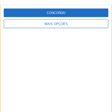
CONCORDO
MAIS OPÇÕES
NOVOS POLARIS APRESENTADOS
AMAZIGH RAID 2027 – A EXPERIÊNCIA
DEFINITIVA EM MARROCOS