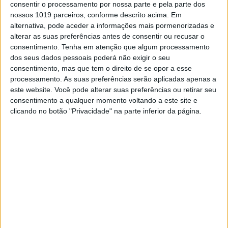
consentir o processamento por nossa parte e pela parte dos
de fábrica Mikael Persson a obter o P3 na
nossos 1019 parceiros, conforme descrito acima. Em
Classe Enduro 1 e a colocarem 5 motos no
alternativa, pode aceder a informações mais pormenorizadas e
Top10 da Classe.
alterar as suas preferências antes de consentir ou recusar o
O mundial FIM EnduroGP arrancou no
consentimento.
Tenha em atenção que algum processamento
passado fim de semana em Fafe, localidade
dos seus dados pessoais poderá não exigir o seu
que tem recebido nos últimos anos aquela que
consentimento, mas que tem o direito de se opor a esse
é já referência mundial da modalidade, com
processamento. As suas preferências serão aplicadas apenas a
mais de 200 pilotos a participarem nas
este website. Você pode alterar suas preferências ou retirar seu
diferentes classes. A Triumph decidiu e bem
consentimento a qualquer momento voltando a este site e
apostar na presença da sua equipa oficial
clicando no botão "Privacidade" na parte inferior da página.
neste campeonato e fazer alinhar por primeira
vez na competição os seus novos modelos de
Enduro.
No Paddock principal era notória a presença
da Triumph, co-patrocinador do evento, com
várias equipas, para além da equipa oficial
Triumph Racing Factory Team, a estarem
presentes e a apostarem nas motos Triumph
para alinhar nesta competição. De facto,
pudemos confirmar a presença de 11 pilotos
em diferentes equipas que participaram na