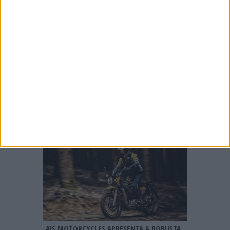
BMW R 1300 GS 2027, CHEGA A VERSÃO M
COM JANTES DE 21″
AJS MOTORCYCLES APRESENTA A ROBUSTA