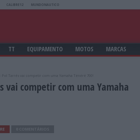
CALIBRE12
MUNDONAUTICO
TT
EQUIPAMENTO
MOTOS
MARCAS
: Pol Tarrés vai competir com uma Yamaha Ténéré 700!
rés vai competir com uma Yamaha
RE
0 COMENTÁRIOS