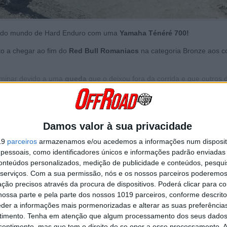
o do mundo de Hard Enduro com uma
Yamaha Ténéré 700!
to a chegar ao fim do
Red Bull Romaniacs
na categoria Bronze aos 
rminar devido a uma
queda
que o deixou fora da corrida e que outros 
 sucesso a Red Bull Romaniacs em 2017 na
categoria Iron
.
Continuar a ler
Damos valor à sua privacidade
19
parceiros
armazenamos e/ou acedemos a informações num dispositi
essoais, como identificadores únicos e informações padrão enviadas 
d Bull Romaniacs
Yamaha Ténéré 700
conteúdos personalizados, medição de publicidade e conteúdos, pesqui
serviços.
Com a sua permissão, nós e os nossos parceiros poderemos 
ção precisos através da procura de dispositivos. Poderá clicar para co
ossa parte e pela parte dos nossos 1019 parceiros, conforme descrit
eder a informações mais pormenorizadas e alterar as suas preferência
timento.
Tenha em atenção que algum processamento dos seus dados
nsentimento, mas que tem o direito de se opor a esse processamento. A