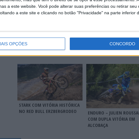
as a este website. Você pode alterar suas preferências ou retirar seu
tando a este site e clicando no botão "Privacidade" na parte inferior 
ENDUROGP, FAFE – ZACH
MUNDIAL ENDURO, FAFE
TE
AIS OPÇÕES
CONCORDO
PICHON ENCERRA COM VITÓRIA
DESAFIO EM CONDIÇÕES
EGRESSA
E POEIRENTAS
JUNIOR
STARK COM VITÓRIA HISTÓRICA
NO RED BULL ERZBERGRODEO
ENDURO – JULIEN ROUSSA
COM DUPLA VITÓRIA EM
ALCOBAÇA