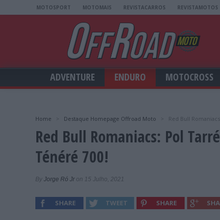
MOTOSPORT
MOTOMAIS
REVISTACARROS
REVISTAMOTOS
ADVENTURE
ENDURO
MOTOCROSS
Home
>
Destaque Homepage Offroad Moto
>
Red Bull Romaniacs
Red Bull Romaniacs: Pol Tar
Ténéré 700!
By
Jorge Ró Jr
on 15 Julho, 2021
SHARE
TWEET
SHARE
SHA