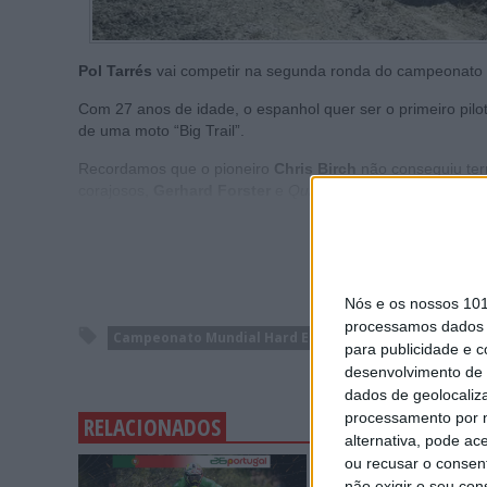
Pol Tarrés
vai competir na segunda ronda do campeonat
Com 27 anos de idade, o espanhol quer ser o primeiro pilo
de uma moto “Big Trail”.
Recordamos que o pioneiro
Chris Birch
não conseguiu te
corajosos,
Gerhard Forster
e
Quin Cody
, terminaram com
Nós e os nossos 10
processamos dados p
Campeonato Mundial Hard Enduro
Pol Tarrés
Re
para publicidade e 
desenvolvimento de 
dados de geolocaliza
processamento por n
RELACIONADOS
alternativa, pode ac
ou recusar o consen
não exigir o seu co