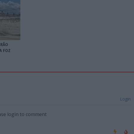
TRÃO
A FOZ
Login
ase login to comment