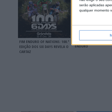
serão aplicadas apen
qualquer momento vol
MUNDIAL PAULO DUAR
M
ENDUROGP – ELGARI R
AO TOPO NO TSUBAKI 
FIM ENDURO OF NATIONS: 100.ª
ENDURO
EDIÇÃO DOS SIX DAYS REVELA O
CARTAZ