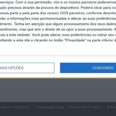
serviços.
Com a sua permissão, nós e os nossos parceiros poderemos 
ção precisos através da procura de dispositivos. Poderá clicar para co
ossa parte e pela parte dos nossos 1019 parceiros, conforme descrit
eder a informações mais pormenorizadas e alterar as suas preferência
timento.
Tenha em atenção que algum processamento dos seus dados
nsentimento, mas que tem o direito de se opor a esse processamento. A
REMEMBER?
as a este website. Você pode alterar suas preferências ou retirar seu
tando a este site e clicando no botão "Privacidade" na parte inferior 
MAIS OPÇÕES
CONCORDO
ermos e condições
Informação Legal
Política de Cookies
Polít