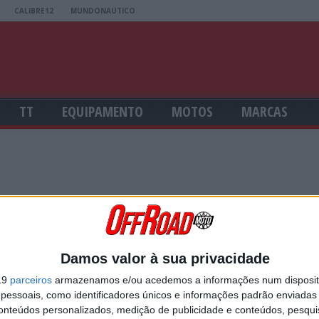
CALIBRE12
MUNDONAUTICO
TT
EQUIPAMENTO
MOTOS
MARCAS
USERNAME
Damos valor à sua privacidade
19
parceiros
armazenamos e/ou acedemos a informações num dispositi
essoais, como identificadores únicos e informações padrão enviadas 
PASSWORD
conteúdos personalizados, medição de publicidade e conteúdos, pesqui