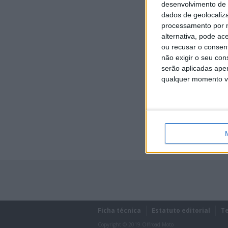
desenvolvimento de 
dados de geolocaliza
processamento por n
alternativa, pode ac
ou recusar o consen
não exigir o seu co
serão aplicadas apen
qualquer momento vol
Lost password?
Ficha técnica
Estatuto editorial
T
Copyright © 2019 Offroad Moto