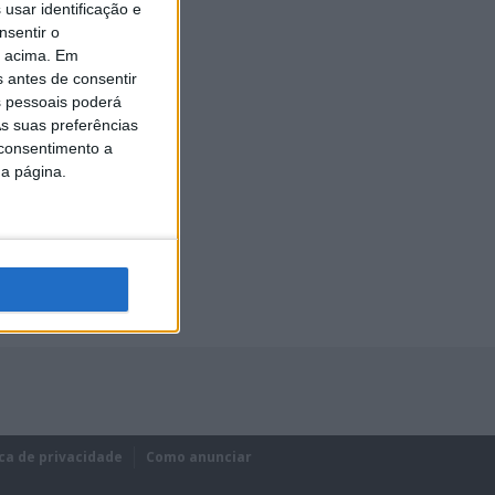
usar identificação e
nsentir o
o acima. Em
s antes de consentir
 pessoais poderá
s suas preferências
 consentimento a
da página.
ica de privacidade
Como anunciar