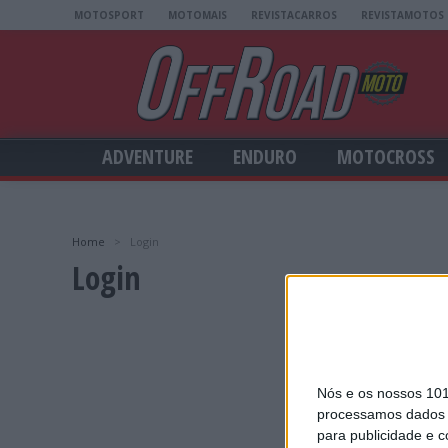
MOTOSPORT
MOTOMAIS
REVISTACARROS
REVISTAMOTOS
ADVENTURE
ENDURO
MOTOCROSS
Home
>
Login
Login
Nós e os nossos 10
processamos dados p
para publicidade e 