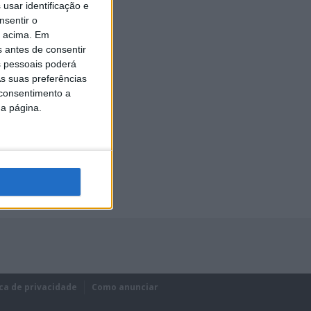
usar identificação e
nsentir o
o acima. Em
s antes de consentir
 pessoais poderá
s suas preferências
 consentimento a
da página.
ica de privacidade
Como anunciar