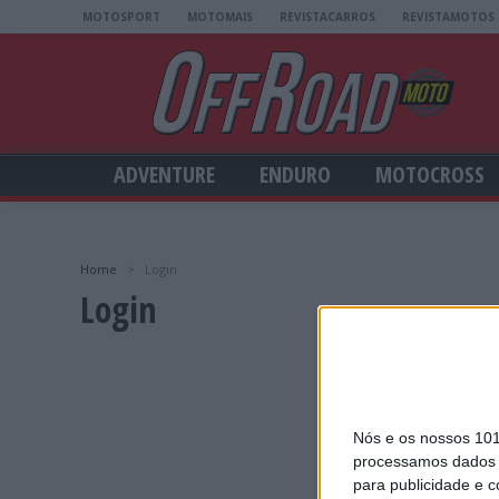
MOTOSPORT
MOTOMAIS
REVISTACARROS
REVISTAMOTOS
ADVENTURE
ENDURO
MOTOCROSS
Home
>
Login
Login
Nós e os nossos 10
processamos dados p
para publicidade e 