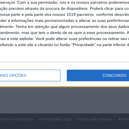
serviços.
Com a sua permissão, nós e os nossos parceiros poderemos 
ção precisos através da procura de dispositivos. Poderá clicar para co
ossa parte e pela parte dos nossos 1019 parceiros, conforme descrit
eder a informações mais pormenorizadas e alterar as suas preferência
timento.
Tenha em atenção que algum processamento dos seus dados
nsentimento, mas que tem o direito de se opor a esse processamento. A
REMEMBER?
as a este website. Você pode alterar suas preferências ou retirar seu
tando a este site e clicando no botão "Privacidade" na parte inferior 
MAIS OPÇÕES
CONCORDO
ermos e condições
Informação Legal
Política de Cookies
Polít