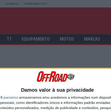
CALIBRE12
MUNDONAUTICO
TT
EQUIPAMENTO
MOTOS
MARCAS
USERNAME
Damos valor à sua privacidade
19
parceiros
armazenamos e/ou acedemos a informações num dispositi
essoais, como identificadores únicos e informações padrão enviadas 
PASSWORD
conteúdos personalizados, medição de publicidade e conteúdos, pesqui