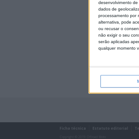
desenvolvimento de 
dados de geolocaliza
processamento por n
alternativa, pode ac
ou recusar o consen
não exigir o seu co
serão aplicadas apen
qualquer momento vol
Lost password?
Ficha técnica
Estatuto editorial
T
Copyright © 2019 Offroad Moto