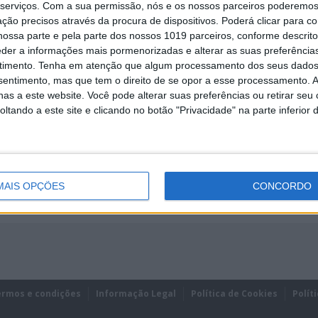
serviços.
Com a sua permissão, nós e os nossos parceiros poderemos 
ção precisos através da procura de dispositivos. Poderá clicar para co
ossa parte e pela parte dos nossos 1019 parceiros, conforme descrit
eder a informações mais pormenorizadas e alterar as suas preferência
timento.
Tenha em atenção que algum processamento dos seus dados
nsentimento, mas que tem o direito de se opor a esse processamento. A
REMEMBER?
as a este website. Você pode alterar suas preferências ou retirar seu
tando a este site e clicando no botão "Privacidade" na parte inferior 
MAIS OPÇÕES
CONCORDO
ermos e condições
Informação Legal
Política de Cookies
Polít