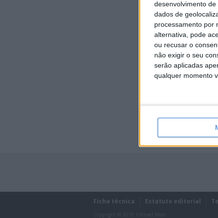
desenvolvimento de 
dados de geolocaliza
processamento por n
alternativa, pode ac
ou recusar o consen
não exigir o seu co
serão aplicadas apen
qualquer momento vol
Lost password?
Ficha técnica
Estatuto editorial
T
Copyright © 2019 Offroad Moto