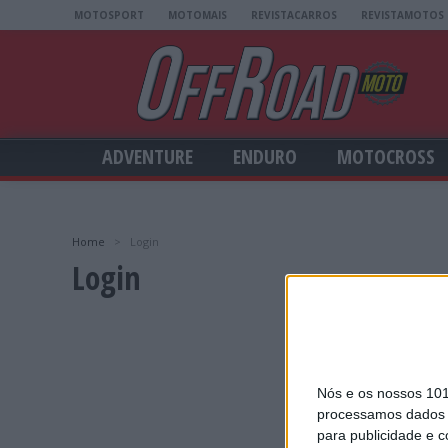
MOTOSPORT
MOTOMAIS
REVISTACARROS
REVISTAMOTOS
ADVENTURE
ENDURO
MOTOCROSS
Home
>
Login
Login
Nós e os nossos 10
processamos dados p
para publicidade e 