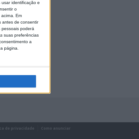
usar identificação e
nsentir o
o acima. Em
s antes de consentir
 pessoais poderá
s suas preferências
 consentimento a
da página.
ica de privacidade
Como anunciar