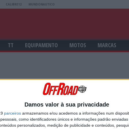
CALIBRE12
MUNDONAUTICO
TT
EQUIPAMENTO
MOTOS
MARCAS
USERNAME
Damos valor à sua privacidade
19
parceiros
armazenamos e/ou acedemos a informações num dispositi
essoais, como identificadores únicos e informações padrão enviadas 
PASSWORD
conteúdos personalizados, medição de publicidade e conteúdos, pesqui