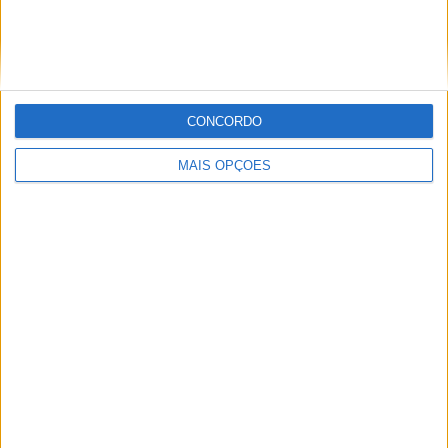
BMW R 1300 GS 2027, CHEGA A VERSÃO M
COM JANTES DE 21″
CONCORDO
MAIS OPÇÕES
AJS MOTORCYCLES APRESENTA A ROBUSTA
LETEN LT190