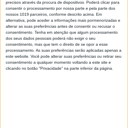
precisos através da procura de dispositivos. Poderá clicar para
conseguiram se distanciar do resto do pelotão
consentir o processamento por nossa parte e pela parte dos
nas voltas iniciais. Mais tarde, Plessinger
nossos 1019 parceiros, conforme descrito acima. Em
atacou e até conseguiu assumir a liderança
alternativa, pode aceder a informações mais pormenorizadas e
por um curto período, mas Jett reagiu e
alterar as suas preferências antes de consentir ou recusar o
venceu a primeira corrida com uma vantagem
consentimento.
Tenha em atenção que algum processamento
de 3,3 segundos à frente de Plessinger e
dos seus dados pessoais poderá não exigir o seu
Tomac, que conseguiu aproveitar uma
consentimento, mas que tem o direito de se opor a esse
pequena queda de Hunter . Hunter caiu para o
4º lugar e Justin Cooper ( Yamaha ) seguiu em
processamento. As suas preferências serão aplicadas apenas a
5º lugar, uma grande diferença de 45
este website. Você pode alterar suas preferências ou retirar seu
segundos.
consentimento a qualquer momento voltando a este site e
clicando no botão "Privacidade" na parte inferior da página.
O campeão mundial de MXGP Jorge Prado
cruzou a linha de chegada em 8º lugar na
primeira corrida, mais de um minuto atrás.O
piloto privado do Yamaha Club MX, Coty
Schock,fez o holeshot na segunda corrida, à
frente de Cooper Webb ( Yamaha ) e Hunter
Lawrence . Aaron Plessinger , Eli Tomac e Jett
Lawrence tiveram que lutar para abrir caminho
de fora do top 5. Hunter inicialmente assumiu a
liderança, seguido por Cooper , mas assim que