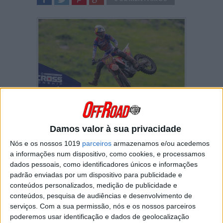
SHARE
TWEET
SHARE
SHARE
Com a sua terceira vitória consecutiva em
Thunder Valley (Colorado), o piloto de
Damos valor à sua privacidade
fábrica australiano do HRC, Jett Lawrence,
Nós e os nossos 1019
parceiros
armazenamos e/ou acedemos
ampliou a sua vantagem na classificação
de 16 para 25 pontos. Jorge Prado continua
a informações num dispositivo, como cookies, e processamos
a enfrentar problemas.
dados pessoais, como identificadores únicos e informações
padrão enviadas por um dispositivo para publicidade e
O piloto de fábrica do HRC, Hunter Lawrence,
conteúdos personalizados, medição de publicidade e
fez o holeshot logo à frente do piloto de fábrica
conteúdos, pesquisa de audiências e desenvolvimento de
da Red Bull KTM, Aaron Plessinger , e Jett
serviços.
Com a sua permissão, nós e os nossos parceiros
Lawrence (Honda). Jett assumiu a liderança
poderemos usar identificação e dados de geolocalização
inicial. Os irmãos australianos e Plessinger