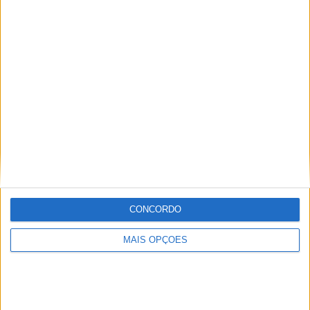
AJS MOTORCYCLES APRESENTA A ROBUSTA
LETEN LT190
CONCORDO
MAIS OPÇÕES