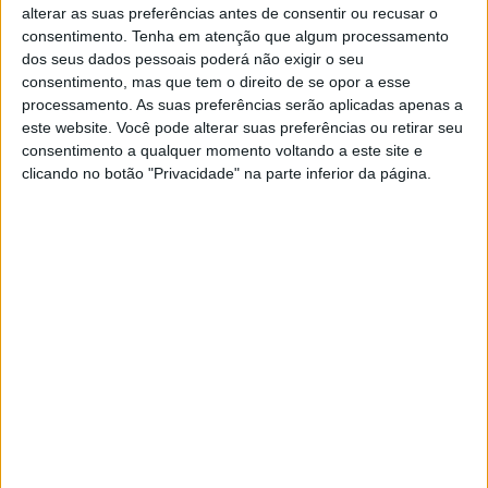
alterar as suas preferências antes de consentir ou recusar o
Suzuki em 16 anos, entre muitos outros —
consentimento.
Tenha em atenção que algum processamento
mas esta conquista vai muito além das
dos seus dados pessoais poderá não exigir o seu
estatísticas.
consentimento, mas que tem o direito de se opor a esse
processamento. As suas preferências serão aplicadas apenas a
Continuar a ler
este website. Você pode alterar suas preferências ou retirar seu
consentimento a qualquer momento voltando a este site e
clicando no botão "Privacidade" na parte inferior da página.
AMA Supercross
Offroad Moto
RELACIONADOS