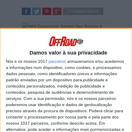
0 COMENTÁRIOS
SHARE
TWEET
SHARE
SHARE
Ken Roczen conseguiu finalmente o
impossível! O piloto alemão concretizou aquilo
Damos valor à sua privacidade
que muitos julgavam impensável, não apenas
Nós e os nossos 1017
parceiros
armazenamos e/ou acedemos
esta temporada — recuperando de uma
a informações num dispositivo, como cookies, e processamos
desvantagem de 31 pontos para Hunter
dados pessoais, como identificadores únicos e informações
Lawrence no campeonato — mas também
padrão enviadas por um dispositivo para publicidade e
superando a gravíssima lesão no braço sofrida
há quase uma década, que parecia destinada
conteúdos personalizados, medição de publicidade e
a terminar a sua carreira, para finalmente
conteúdos, pesquisa de audiências e desenvolvimento de
conquistar a placa #1 do Monster Energy AMA
serviços.
Com a sua permissão, nós e os nossos parceiros
Supercross 450SX.
poderemos usar identificação e dados de geolocalização
precisos através da procura de dispositivos. Poderá clicar para
Podem olhar-se para todos os recordes —
consentir o processamento por nossa parte e pela parte dos
campeão mais velho pela primeira vez, maior
nossos 1017 parceiros, conforme descrito acima. Em
número de temporadas no 450SX antes de
alternativa, pode aceder a informações mais pormenorizadas e
conquistar um título, primeiro campeão da