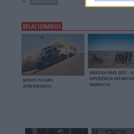
Offroad Moto
RELACIONADOS
AMAZIGH RAID 2027 – A
EXPERIÊNCIA DEFINITIV
NOVOS POLARIS
MARROCOS
APRESENTADOS