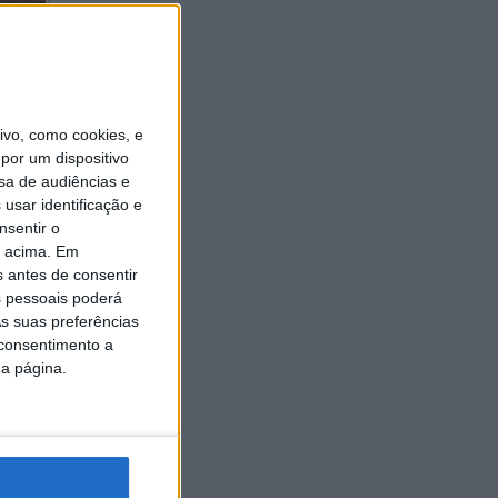
vo, como cookies, e
por um dispositivo
 de
sa de audiências e
ornada do
usar identificação e
asco
nsentir o
o acima. Em
s antes de consentir
 pessoais poderá
a e,
s suas preferências
as
 consentimento a
da página.