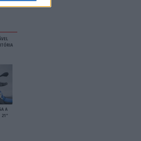
ÁVEL
ITÓRIA
GA A
 21″