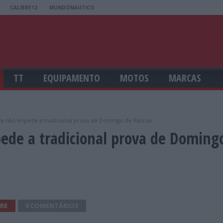
CALIBRE12
MUNDONAUTICO
TT
EQUIPAMENTO
MOTOS
MARCAS
a não impede a tradicional prova de Domingo de Páscoa
ede a tradicional prova de Doming
RE
0 COMENTÁRIOS