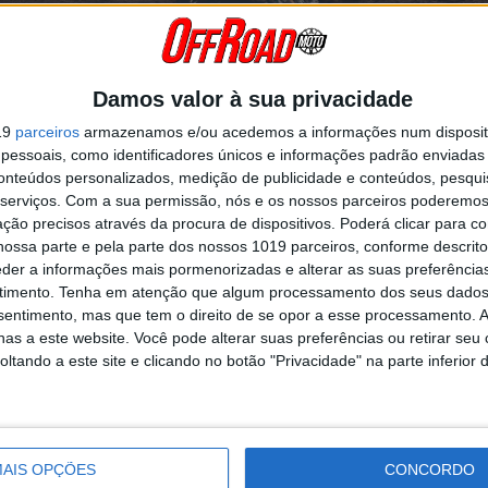
Damos valor à sua privacidade
19
parceiros
armazenamos e/ou acedemos a informações num dispositi
ngo de Páscoa se realizasse em Casais de São Quintino.
essoais, como identificadores únicos e informações padrão enviadas 
lógicas menos convidativas, o público acorreu ontem ao Crossódromo
conteúdos personalizados, medição de publicidade e conteúdos, pesqui
 para assistir à prova de Motocross de Domingo de Páscoa, a quarta j
serviços.
Com a sua permissão, nós e os nossos parceiros poderemos 
andro Lobo (MX2), Duarte Pinto (MX85), Thiago Rodriguez (MX65), V
ção precisos através da procura de dispositivos. Poderá clicar para co
oram os vencedores do dia.
ossa parte e pela parte dos nossos 1019 parceiros, conforme descrit
eder a informações mais pormenorizadas e alterar as suas preferência
timento.
Tenha em atenção que algum processamento dos seus dados
 Campeonato Nacional de Motocross, a chuva voltou a marcar presenç
nsentimento, mas que tem o direito de se opor a esse processamento. A
 organização nos dias anteriores à prova para deixar a pista em bo
as a este website. Você pode alterar suas preferências ou retirar seu
ram a cancelar a participação dos pequenos atletas das MX50.
tando a este site e clicando no botão "Privacidade" na parte inferior 
Continuar a ler
AIS OPÇÕES
CONCORDO