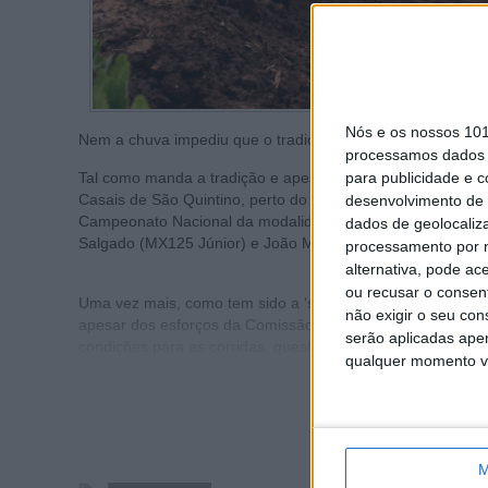
Nós e os nossos 10
Nem a chuva impediu que o tradicional Motocross de Domi
processamos dados p
Tal como manda a tradição e apesar de condições meteoro
para publicidade e 
Casais de São Quintino, perto do Sobral de Monte Agraço,
desenvolvimento de 
Campeonato Nacional da modalidade. Xurxo Prol (MX1), S
dados de geolocaliza
Salgado (MX125 Júnior) e João Marques (MX Veteranos) f
processamento por n
alternativa, pode ac
ou recusar o consen
Uma vez mais, como tem sido a ‘sina’ desta temporada do
não exigir o seu co
apesar dos esforços da Comissão de Motocross da FMP e da
serão aplicadas apen
condições para as corridas, questões de segurança obriga
qualquer momento vol
M