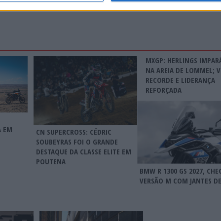
MXGP: HERLINGS IMPAR
NA AREIA DE LOMMEL; V
RECORDE E LIDERANÇA
REFORÇADA
A EM
CN SUPERCROSS: CÉDRIC
SOUBEYRAS FOI O GRANDE
DESTAQUE DA CLASSE ELITE EM
POUTENA
BMW R 1300 GS 2027, CHE
VERSÃO M COM JANTES DE