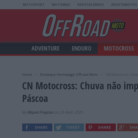
MOTOSPORT
MOTOMAIS
REVISTACARROS
REVISTAMOTOS
ADVENTURE
ENDURO
MOTOCROSS
Home
>
Destaque Homepage Offroad Moto
>
CN Motocross: Chuv
CN Motocross: Chuva não imp
Páscoa
By
Miguel Fragoso
on 23 Abril, 2025
SHARE
TWEET
SHARE
SHA