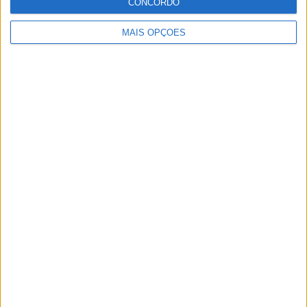
CONCORDO
CN SUPERCROSS: CÉDRIC SOUBEYRAS FOI O
MAIS OPÇÕES
GRANDE DESTAQUE DA CLASSE ELITE EM
POUTENA
MXGP: HERLINGS IMPARÁVEL NA AREIA DE
LOMMEL; VITÓRIA RECORDE E LIDERANÇA
REFORÇADA
BMW R 1300 GS 2027, CHEGA A VERSÃO M
COM JANTES DE 21″