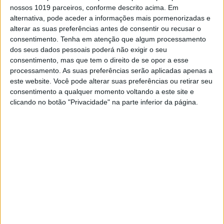
O Complexo de MX de Aveiras de Baixo,
nossos 1019 parceiros, conforme descrito acima. Em
Azambuja, recebe no próximo domingo, 12 de
alternativa, pode aceder a informações mais pormenorizadas e
outubro, um dia em pleno para os adeptos do
alterar as suas preferências antes de consentir ou recusar o
Motocross, com a última prova do
consentimento.
Tenha em atenção que algum processamento
Campeonato Regional de Motocross Centro-
dos seus dados pessoais poderá não exigir o seu
Sul – MX Ribatejo a integrar também as
consentimento, mas que tem o direito de se opor a esse
rondas de encerramento dos Campeonatos
processamento. As suas preferências serão aplicadas apenas a
Nacionais de MX Feminino, MX65 e MX50.
este website. Você pode alterar suas preferências ou retirar seu
consentimento a qualquer momento voltando a este site e
No caso dos mais jovens, chegamos a esta
clicando no botão "Privacidade" na parte inferior da página.
última jornada já com os títulos de Campeão
atribuídos: Rodrigo Garcia (KTM) é já detentor
da coroa após uma época dominadora em
MX50, a exemplo que fez Thiago Rodríguez
(GasGas) em MX65, este somando por vitórias
todas as mangas disputadas esta época. Já no
caso do MX Feminino, Bruna Antunes (Yamaha
YZ250F) soma uma vantagem de 32 pontos
face à jovem Maria Inês (Yamaha YZ85), que
leva até ao fim a luta com a Campeã em título.
Continuar a ler