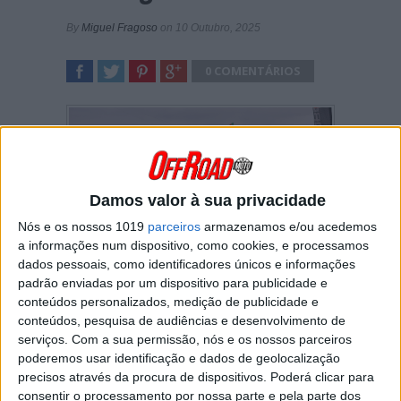
By
Miguel Fragoso
on 10 Outubro, 2025
0 COMENTÁRIOS
SHARE
TWEET
SHARE
SHARE
Damos valor à sua privacidade
Nós e os nossos 1019
parceiros
armazenamos e/ou acedemos
a informações num dispositivo, como cookies, e processamos
dados pessoais, como identificadores únicos e informações
padrão enviadas por um dispositivo para publicidade e
Os Campeonatos Nacionais de Motocross
conteúdos personalizados, medição de publicidade e
Feminino, MX65 e MX50 encerram no
conteúdos, pesquisa de audiências e desenvolvimento de
próximo domingo em Aveiras de Baixo,
serviços.
Com a sua permissão, nós e os nossos parceiros
integrados na derradeira ronda do
poderemos usar identificação e dados de geolocalização
Campeonato Regional Centro-Sul – MX
precisos através da procura de dispositivos. Poderá clicar para
Ribatejo.
consentir o processamento por nossa parte e pela parte dos