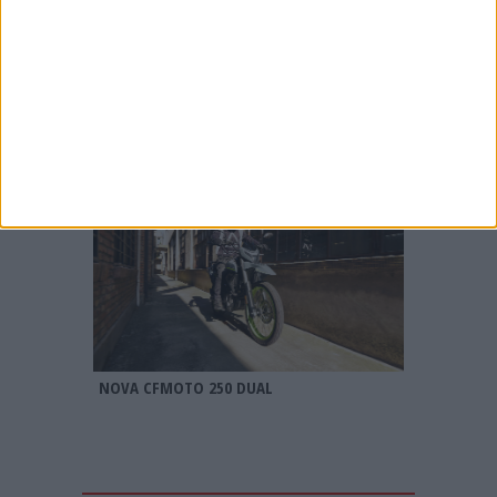
MXGP: OFICIAL! ROMAIN FEBVRE JUNTA-SE
À DUCATI PARA AS ÉPOCAS DE 2027 E 2028
NOVA CFMOTO 250 DUAL