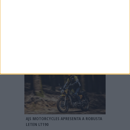
BMW R 1300 GS 2027, CHEGA A VERSÃO M
COM JANTES DE 21″
AJS MOTORCYCLES APRESENTA A ROBUSTA
LETEN LT190