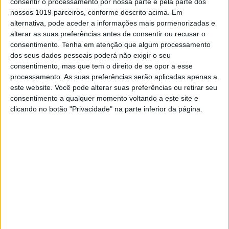
consentir o processamento por nossa parte e pela parte dos
Ricardo Ayres em MX1 Veteranos e
nossos 1019 parceiros, conforme descrito acima. Em
P3 para o piloto Tomás Santos em
alternativa, pode aceder a informações mais pormenorizadas e
MX2.
alterar as suas preferências antes de consentir ou recusar o
consentimento.
Tenha em atenção que algum processamento
Neste primeiro ano de participação no
dos seus dados pessoais poderá não exigir o seu
Campeonato Nacional de Motocross, em que
consentimento, mas que tem o direito de se opor a esse
as novíssimas TF 250 e TF 450, foram
processamento. As suas preferências serão aplicadas apenas a
colocadas à prova pelos pilotos oficiais do
este website. Você pode alterar suas preferências ou retirar seu
Team Triumph Racing, Tomás Santos e
consentimento a qualquer momento voltando a este site e
Ricardo Ayres, respetivamente, os resultados
clicando no botão "Privacidade" na parte inferior da página.
não podiam ter sido mais animadores.
A fasquia no início do Campeonato deste ano
não foi colocada demasiado alta, pois era uma
experiência nova, tanto para a marca com
modelos novos lançados num mercado
extremamente competitivo, onde não existia
experiência acumulada. Também os pilotos,
apesar de todo os seus sucessos do passado,
teriam que se adaptar às novas máquinas e
em conjunto com a Triumph Portugal ir gerindo
uma nova relação que procurava os melhores