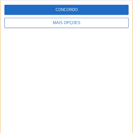
CONCORDO
MAIS OPÇÕES
NOVOS POLARIS APRESENTADOS
AMAZIGH RAID 2027 – A EXPERIÊNCIA
DEFINITIVA EM MARROCOS