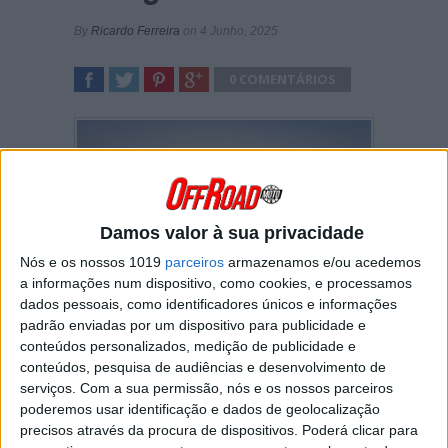
By
Ricardo Ferreira
on 4 Junho, 2025
0 COMENTÁRIOS
SHARE
TWEET
SHARE
SHARE
Damos valor à sua privacidade
Nós e os nossos 1019
parceiros
armazenamos e/ou acedemos
a informações num dispositivo, como cookies, e processamos
dados pessoais, como identificadores únicos e informações
padrão enviadas por um dispositivo para publicidade e
conteúdos personalizados, medição de publicidade e
Terminou o Campeonato Nacional de
conteúdos, pesquisa de audiências e desenvolvimento de
Motocross com enorme sucesso para
serviços.
Com a sua permissão, nós e os nossos parceiros
poderemos usar identificação e dados de geolocalização
a Equipa Oficial Triumph Racing
precisos através da procura de dispositivos. Poderá clicar para
Portugal com P1 para o piloto