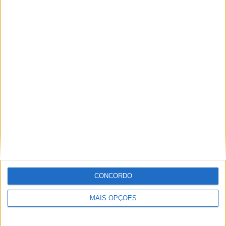
DEFINITIVA EM MARROCOS
CN SUPERCROSS: CÉDRIC SOUBEYRAS FOI O
GRANDE DESTAQUE DA CLASSE ELITE EM
POUTENA
CONCORDO
MXGP: HERLINGS IMPARÁVEL NA AREIA DE
MAIS OPÇÕES
LOMMEL; VITÓRIA RECORDE E LIDERANÇA
REFORÇADA