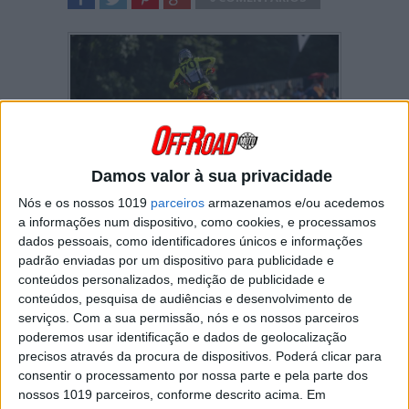
SHARE
TWEET
SHARE
SHARE
Damos valor à sua privacidade
Nós e os nossos 1019
parceiros
armazenamos e/ou acedemos
a informações num dispositivo, como cookies, e processamos
O piloto do Team HRC Ruben Fernandez
dados pessoais, como identificadores únicos e informações
(Honda) fez o máximo em Calatayud, ficando à
padrão enviadas por um dispositivo para publicidade e
frente de Jose Butron (KTM) por 4-2 e Ander
conteúdos personalizados, medição de publicidade e
Valentin (Yamaha) por 3-3 na classificação do
conteúdos, pesquisa de audiências e desenvolvimento de
dia. Carlos Campano e Simeo Ubach
serviços.
Com a sua permissão, nós e os nossos parceiros
completaram os cinco primeiros. Jose Butron
poderemos usar identificação e dados de geolocalização
garantiu o título espanhol pela 16ª vez na sua
precisos através da procura de dispositivos. Poderá clicar para
carreira.
consentir o processamento por nossa parte e pela parte dos
Na classe MX2, Gerard Congost (GASGAS)
nossos 1019 parceiros, conforme descrito acima. Em
venceu por 2-1, à frente de Adrià Monné