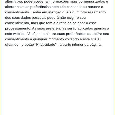
alternativa, pode aceder a informações mais pormenorizadas e
(KTM) por 1-2 e Elías Escandell (GASGAS) por
alterar as suas preferências antes de consentir ou recusar o
3-3. O título foi para Congost pela segunda vez
consentimento.
Tenha em atenção que algum processamento
na sua carreira.
dos seus dados pessoais poderá não exigir o seu
consentimento, mas que tem o direito de se opor a esse
Daniela Guillen (GASGAS) conseguiu vencer
processamento. As suas preferências serão aplicadas apenas a
as duas mangas do evento feminino,
este website. Você pode alterar suas preferências ou retirar seu
conquistando a vitória do dia à frente de Jana
consentimento a qualquer momento voltando a este site e
Sánchez 2-2 e Virginie Germond 3-3. Com
clicando no botão "Privacidade" na parte inferior da página.
esta dobradinha, Guillen conseguiu conquistar
o título espanhol feminino.
Continuar a ler
Offroad Moto
RELACIONADOS