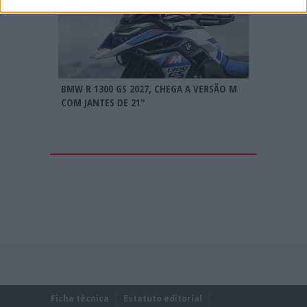
BMW R 1300 GS 2027, CHEGA A VERSÃO M
COM JANTES DE 21″
Ficha técnica
Estatuto editorial