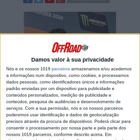
SHARE
TWEET
SHARE
SHARE
Damos valor à sua privacidade
Nós e os nossos 1019
parceiros
armazenamos e/ou acedemos
a informações num dispositivo, como cookies, e processamos
Jorge Prado está disposto a arriscar tudo
dados pessoais, como identificadores únicos e informações
no Grande Prêmio MXGP de Castilla la
padrão enviadas por um dispositivo para publicidade e
Mancha. O galego campeão do mundo terá
conteúdos personalizados, medição de publicidade e
que derrotar um Tim Gajser que não cede
conteúdos, pesquisa de audiências e desenvolvimento de
nem por nada.
serviços.
Com a sua permissão, nós e os nossos parceiros
Embora Gajser esteja apenas sete pontos
poderemos usar identificação e dados de geolocalização
atrás de Prado na classificação provisória do
precisos através da procura de dispositivos. Poderá clicar para
campeonato MXGP, o espanhol está num
consentir o processamento por nossa parte e pela parte dos
grande momento e comete poucos erros.
nossos 1019 parceiros, conforme descrito acima. Em