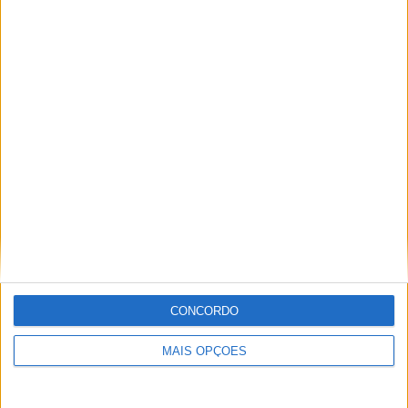
NOVAS LEATT ADV HYDRADRI 8.5
CONCORDO
MAIS OPÇÕES