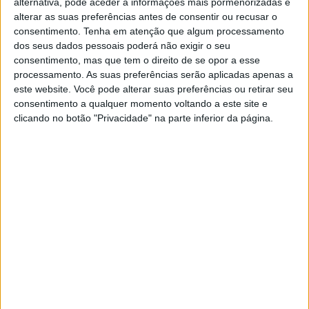
alternativa, pode aceder a informações mais pormenorizadas e
Para Prado a temporada foi uma montanha-
alterar as suas preferências antes de consentir ou recusar o
russa de muitas experiências diferentes.
consentimento.
Tenha em atenção que algum processamento
Venceu 10 Grandes Prêmios em 2024, liderou
dos seus dados pessoais poderá não exigir o seu
mais voltas do que qualquer outro piloto, mas
consentimento, mas que tem o direito de se opor a esse
só no último fim de semana na China ,
processamento. As suas preferências serão aplicadas apenas a
conseguiu recuperar a placa vermelha, que
este website. Você pode alterar suas preferências ou retirar seu
manteve desde a primeira rodada na
consentimento a qualquer momento voltando a este site e
Argentina, até a 10ª rodada em Maggiora, em
clicando no botão "Privacidade" na parte inferior da página.
Itália.
Continuar a ler
MXGP
Offroad Moto
RELACIONADOS