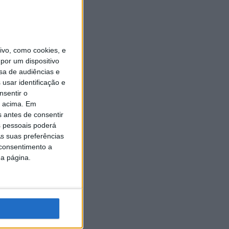
vo, como cookies, e
eu de
por um dispositivo
sa de audiências e
usar identificação e
 Cozar.
nsentir o
 Romain
o acima. Em
ses
s antes de consentir
cas
 pessoais poderá
 vez
s suas preferências
 consentimento a
da página.