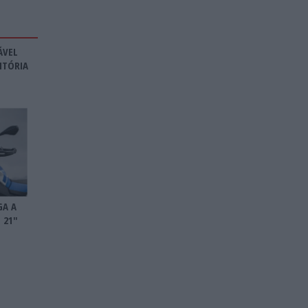
ÁVEL
ITÓRIA
GA A
 21″