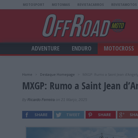
MOTOSPORT
MOTOMAIS
REVISTACARROS
REVISTAMOTOS
ADVENTURE
ENDURO
MOTOCROSS
Home
>
Destaque Homepage
>
MXGP: Rumo a Saint Jean d’Angel
MXGP: Rumo a Saint Jean d’A
By
Ricardo Ferreira
on 21 Março, 2025
SHARE
TWEET
SHARE
SHA