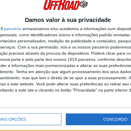
Damos valor à sua privacidade
19
parceiros
armazenamos e/ou acedemos a informações num dispositi
ça sediará duas etapas do Campeonato Mundial e Europ
essoais, como identificadores únicos e informações padrão enviadas 
im de semana em Saint Jean d’Angely.
conteúdos personalizados, medição de publicidade e conteúdos, pesqui
serviços.
Com a sua permissão, nós e os nossos parceiros poderemos 
o domingo, esse foi Tim Gajser, que teve um fim de semana perfeito em
ção precisos através da procura de dispositivos. Poderá clicar para co
a HRC recuperou trinta pontos de Maxime Renaux e vinte e oito de
ossa parte e pela parte dos nossos 1019 parceiros, conforme descrit
 lama espanhola. Mesmo que o campeonato seja longo, os dois france
eder a informações mais pormenorizadas e alterar as suas preferência
neste fim de semana. Quem mais pode reivindicar o pódio do MXGP? Lu
timento.
Tenha em atenção que algum processamento dos seus dados
nhoff que teve uma ótima performance em Cozar com uma Fantic cada
nsentimento, mas que tem o direito de se opor a esse processamento. A
mesmo Pauls Jonass, Ruben Fernandez ou uma das duas Ducatis.
as a este website. Você pode alterar suas preferências ou retirar seu
tando a este site e clicando no botão "Privacidade" na parte inferior 
Continuar a ler
AIS OPÇÕES
CONCORDO