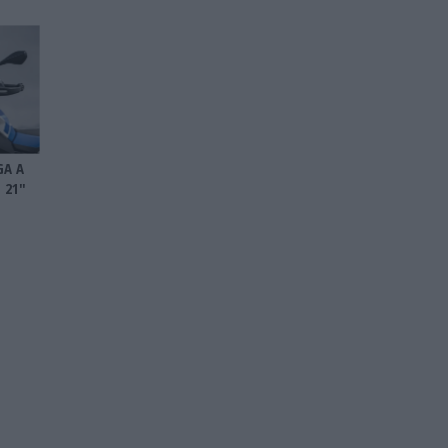
GA A
 21″