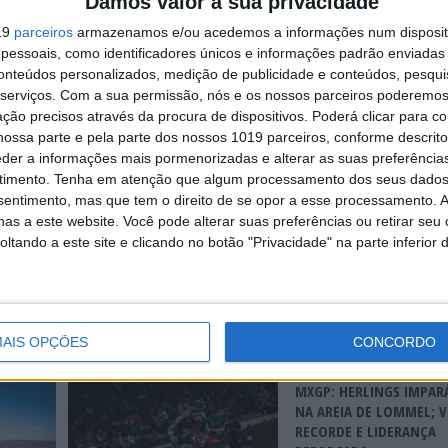
Damos valor à sua privacidade
ada certamente não é novidade. Muitos contratos estão a expirar, inc
19
parceiros
armazenamos e/ou acedemos a informações num dispositi
s estão disponíveis.
essoais, como identificadores únicos e informações padrão enviadas 
conteúdos personalizados, medição de publicidade e conteúdos, pesqui
Gajser. O relacionamento com a Honda parece ter sido irreparavelment
serviços.
Com a sua permissão, nós e os nossos parceiros poderemos 
ido a oferta feita pelo esloveno, que, segundo rumores, ultrapassava
ção precisos através da procura de dispositivos. Poderá clicar para co
isto que Tim era o favorito há três anos, mas ainda não tinha triunfa
ossa parte e pela parte dos nossos 1019 parceiros, conforme descrit
eder a informações mais pormenorizadas e alterar as suas preferência
timento.
Tenha em atenção que algum processamento dos seus dados
Continuar a ler
nsentimento, mas que tem o direito de se opor a esse processamento. A
as a este website. Você pode alterar suas preferências ou retirar seu
tando a este site e clicando no botão "Privacidade" na parte inferior 
AIS OPÇÕES
CONCORDO
MXGP: HERLINGS IMPAR
NA AREIA DE LOMMEL; V
RECORDE E LIDERANÇA