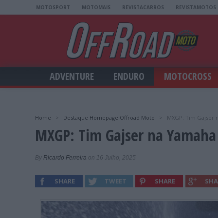
MOTOSPORT
MOTOMAIS
REVISTACARROS
REVISTAMOTOS
ADVENTURE
ENDURO
MOTOCROSS
Home
>
Destaque Homepage Offroad Moto
>
MXGP: Tim Gajser 
MXGP: Tim Gajser na Yamaha
By
Ricardo Ferreira
on 16 Julho, 2025
SHARE
TWEET
SHARE
SHA