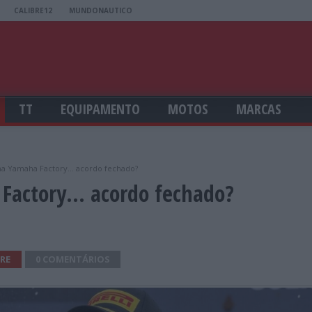
CALIBRE12
MUNDONAUTICO
TT
EQUIPAMENTO
MOTOS
MARCAS
na Yamaha Factory… acordo fechado?
 Factory… acordo fechado?
RE
0 COMENTÁRIOS