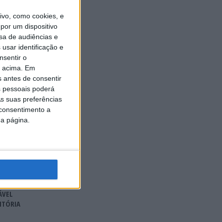
luindo
vo, como cookies, e
por um dispositivo
sa de audiências e
e
usar identificação e
 € 5
nsentir o
do.
o acima. Em
s antes de consentir
 pessoais poderá
s suas preferências
 consentimento a
da página.
ÁVEL
ITÓRIA