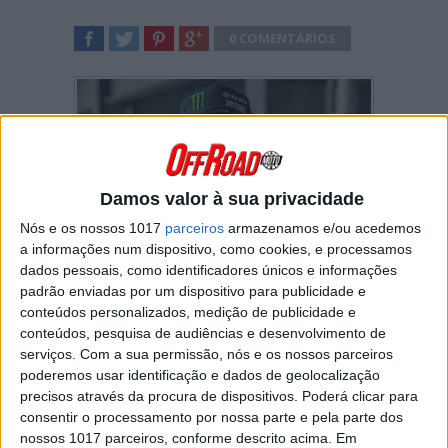
0 COMENTÁRIOS
SHARE
TWEET
SHARE
SHARE
Damos valor à sua privacidade
Nós e os nossos 1017
parceiros
armazenamos e/ou acedemos
a informações num dispositivo, como cookies, e processamos
dados pessoais, como identificadores únicos e informações
padrão enviadas por um dispositivo para publicidade e
conteúdos personalizados, medição de publicidade e
Na final do campeonato em Las Vegas, Haiden
conteúdos, pesquisa de audiências e desenvolvimento de
Deegan sofreu uma fratura na clavícula
serviços.
Com a sua permissão, nós e os nossos parceiros
esquerda.
poderemos usar identificação e dados de geolocalização
Na última corrida da temporada da 250SMX,
precisos através da procura de dispositivos. Poderá clicar para
Deegan tentou bloquear Jo Shimoda, líder da
consentir o processamento por nossa parte e pela parte dos
corrida e do campeonato, na esperança de
nossos 1017 parceiros, conforme descrito acima. Em