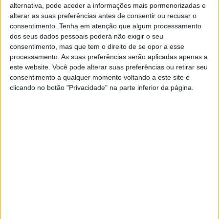
ganhar pontos para conquistar o título.
alternativa, pode aceder a informações mais pormenorizadas e
alterar as suas preferências antes de consentir ou recusar o
No entanto, quando Shimoda e Deegan
consentimento.
Tenha em atenção que algum processamento
caíram, apenas Shimoda conseguiu levantar-
dos seus dados pessoais poderá não exigir o seu
se. Deegan tentou levantar a sua moto, mas
consentimento, mas que tem o direito de se opor a esse
não conseguiu e imediatamente começou a
processamento. As suas preferências serão aplicadas apenas a
apontar para o seu braço/ombro esquerdo. O
jovem piloto americano afastou-se e começou
este website. Você pode alterar suas preferências ou retirar seu
a falar com a equipa médica da Alpinestars
consentimento a qualquer momento voltando a este site e
antes de receber ajuda para tirar o capacete.
clicando no botão "Privacidade" na parte inferior da página.
Continuar a ler
AMA Motocross
AMA Supercross
MX Nations
Offroad Moto
RELACIONADOS