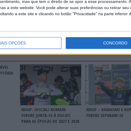
nsentimento, mas que tem o direito de se opor a esse processamento. A
as a este website. Você pode alterar suas preferências ou retirar seu
Continuar a ler
tando a este site e clicando no botão "Privacidade" na parte inferior 
AIS OPÇÕES
CONCORDO
RÁVEL
VITÓRIA
MXGP: OFICIAL! ROMAIN
MXGP – KAWASAKI E RO
FEBVRE JUNTA-SE À DUCATI
FEBVRE SEPARAM-SE
PARA AS ÉPOCAS DE 2027 E 2028