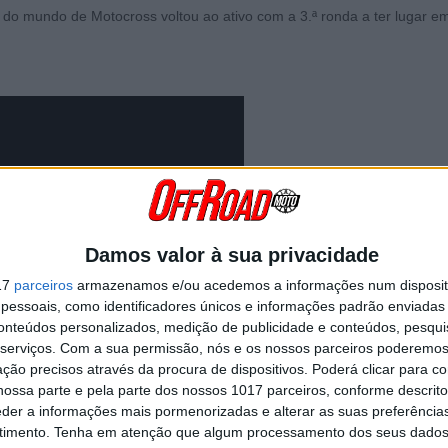
o mundo de Motocross voltou ao ativo com a 3.ª ronda a ter lugar e
Damos valor à sua privacidade
17
parceiros
armazenamos e/ou acedemos a informações num dispositi
essoais, como identificadores únicos e informações padrão enviadas 
conteúdos personalizados, medição de publicidade e conteúdos, pesqui
serviços.
Com a sua permissão, nós e os nossos parceiros poderemos 
ção precisos através da procura de dispositivos. Poderá clicar para co
ossa parte e pela parte dos nossos 1017 parceiros, conforme descrit
eder a informações mais pormenorizadas e alterar as suas preferência
timento.
Tenha em atenção que algum processamento dos seus dados