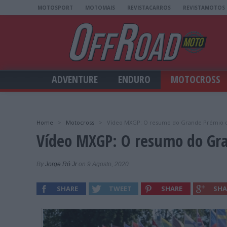
MOTOSPORT
MOTOMAIS
REVISTACARROS
REVISTAMOTOS
ADVENTURE
ENDURO
MOTOCROSS
Home
>
Motocross
>
Vídeo MXGP: O resumo do Grande Prémio d
Vídeo MXGP: O resumo do Gra
By
Jorge Ró Jr
on 9 Agosto, 2020
SHARE
TWEET
SHARE
SHA