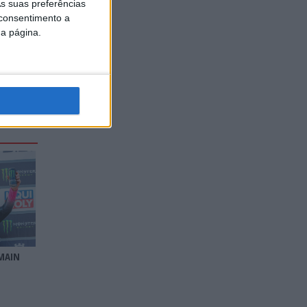
s suas preferências
 consentimento a
da página.
MAIN