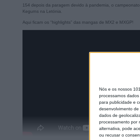
154 depois da paragem devido à pandemia, o campeonato d
Kegums na Letónia.
Aqui ficam os “highlights” das mangas de MX2 e MXGP!
Nós e os nossos 10
processamos dados p
para publicidade e 
desenvolvimento de 
dados de geolocaliza
processamento por n
alternativa, pode ac
ou recusar o consen