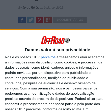
By
Jorge Ró Jr.
on 9 Março, 2022
0 COMENTÁRIOS
SHARE
TWEET
SHARE
SHARE
Damos valor à sua privacidade
Nós e os nossos 1017
parceiros
armazenamos e/ou acedemos
a informações num dispositivo, como cookies, e processamos
dados pessoais, como identificadores únicos e informações
padrão enviadas por um dispositivo para publicidade e
A
penúltima etapa
do
Abu Dhabi Desert
conteúdos personalizados, medição de publicidade e
Challenge
disputou-se esta quarta-feira num
conteúdos, pesquisa de audiências e desenvolvimento de
troço de
194 km
realizados ao cronómetro em
serviços.
Com a sua permissão, nós e os nossos parceiros
torno de
Qasr Al Sarab
.
poderemos usar identificação e dados de geolocalização
Desta vez, foi
Luciano Benavides
quem mais
precisos através da procura de dispositivos. Poderá clicar para
brilhou. Partindo da
11.ª
posição, o argentino
consentir o processamento por nossa parte e pela parte dos
liderou desde o início e
aguentou a pressão
nossos 1017 parceiros, conforme descrito acima. Em