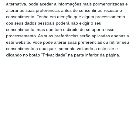
de Toby Price
na fase final para vencer com
alternativa, pode aceder a informações mais pormenorizadas e
32 segundos
de vantagem sobre o
alterar as suas preferências antes de consentir ou recusar o
australiano.
consentimento.
Tenha em atenção que algum processamento
dos seus dados pessoais poderá não exigir o seu
Pablo Quintanilla
chegou a rodar próximo do
consentimento, mas que tem o direito de se opor a esse
ritmo de Benavides mas o chileno viria a
processamento. As suas preferências serão aplicadas apenas a
registar o
3.º melhor tempo
. O piloto da
este website. Você pode alterar suas preferências ou retirar seu
Honda fez uma excelente “operação” na
consentimento a qualquer momento voltando a este site e
classificação geral pois aproximou-se muito do
clicando no botão "Privacidade" na parte inferior da página.
líder
Sam Sunderland
, hoje apenas
9.º
colocado
.
Continuar a ler
Offroad Moto
RELACIONADOS