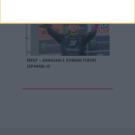
MXGP – KAWASAKI E ROMAIN FEBVRE
SEPARAM-SE