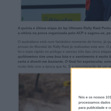
A quinta e última etapa do bp Ultimate Rally Raid Portu
a vitória na prova organizada pelo ACP e sagrou-se, p
O australiano está num fantástico momento de forma, já qu
provas do Mundial de Rally-Raid já realizadas este ano. O
foi o mais rápido no prólogo e venceu três das cinco etapa
quilómetros tive uma boa luta e o sentimento é muito 
certa e diverti-me bastante. O final foi espetacular, c
muito feliz com a época que fiz. É a concretização de um 
Nós e os nossos 10
processamos dados p
para publicidade e 