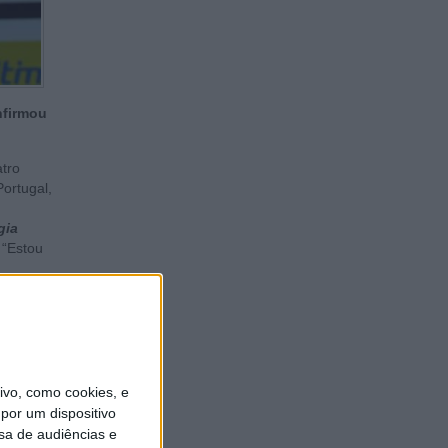
nfirmou
atro
Portugal,
gia
 “Estou
vo, como cookies, e
por um dispositivo
sa de audiências e