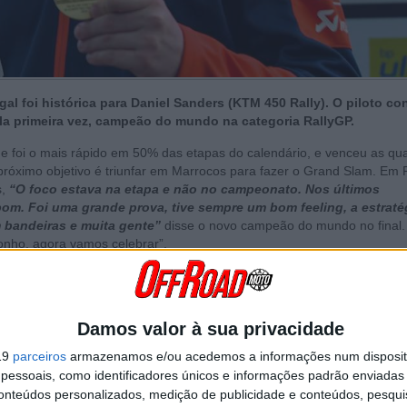
gal foi histórica para Daniel Sanders (KTM 450 Rally). O piloto co
ela primeira vez, campeão do mundo na categoria RallyGP.
e foi o mais rápido em 50% das etapas do calendário, e venceu as qu
 próximo objetivo é triunfar em Marrocos para fazer o Grand Slam. Em 
s,
“O foco estava na etapa e não no campeonato. Nos últimos
bom. Foi uma grande prova, tive sempre um bom feeling, a estraté
om bandeiras e muita gente”
disse o novo campeão do mundo no final.
sonho, agora vamos celebrar”.
Damos valor à sua privacidade
19
parceiros
armazenamos e/ou acedemos a informações num dispositi
essoais, como identificadores únicos e informações padrão enviadas 
conteúdos personalizados, medição de publicidade e conteúdos, pesqui