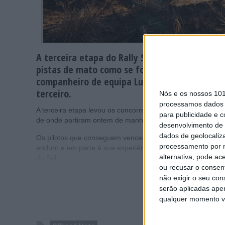
A terceira etapa do Rally Safari da África do 
pistas de mato como se fossem o seu próprio t
companheiro de equipa Luciano Benavides, co
terceiro.
Nós e os nossos 10
processamos dados p
A terceira etapa levou os concorrentes numa jornada de 51
para publicidade e 
de onde partiram ontem de manhã para duas longas etapa
desenvolvimento de 
dados de geolocaliza
Os pilotos que conseguem vencer uma etapa a partir da fr
processamento por n
enduro e em parte à sua experiência no Outback com uma 
alternativa, pode ac
do Sul.
ou recusar o consen
não exigir o seu co
serão aplicadas apen
qualquer momento vol