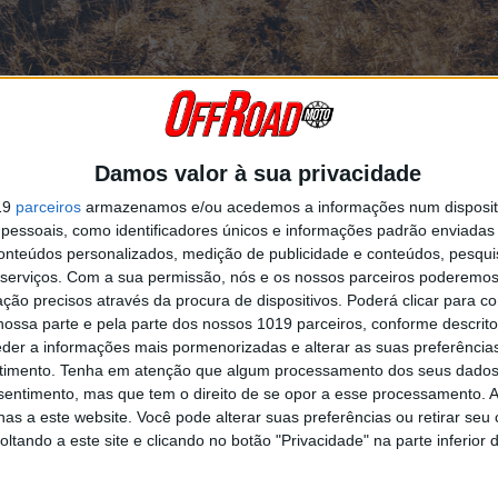
Sul de 2025 viu Daniel Sanders (KTM) voltar a dominar a
erritório, conquistando a vitória à frente do seu
Damos valor à sua privacidade
m Ross Branch, da Hero MotoSports, a completar o pód
19
parceiros
armazenamos e/ou acedemos a informações num dispositi
essoais, como identificadores únicos e informações padrão enviadas 
8 km (incluindo 246 km ao cronómetro) de volta a Sun City, a sede da 
conteúdos personalizados, medição de publicidade e conteúdos, pesqui
s sob as regras da maratona.
serviços.
Com a sua permissão, nós e os nossos parceiros poderemos 
ção precisos através da procura de dispositivos. Poderá clicar para co
ente são raros, mas acreditamos que isso se deve em parte à sua her
ossa parte e pela parte dos nossos 1019 parceiros, conforme descrit
moto de motocross que Daniel Sanders está a liderar esta semana na 
eder a informações mais pormenorizadas e alterar as suas preferência
timento.
Tenha em atenção que algum processamento dos seus dados
nsentimento, mas que tem o direito de se opor a esse processamento. A
Continuar a ler
as a este website. Você pode alterar suas preferências ou retirar seu
tando a este site e clicando no botão "Privacidade" na parte inferior 