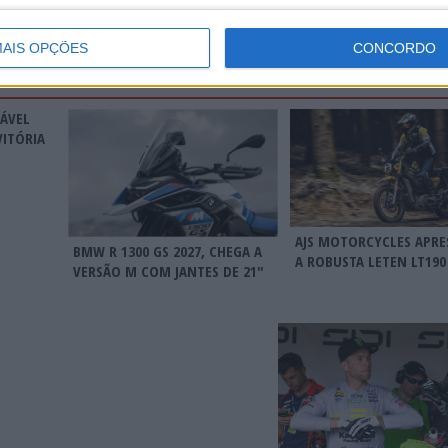
AIS OPÇÕES
CONCORDO
RÁVEL
VITÓRIA
AJS MOTORCYCLES APRE
BMW R 1300 GS 2027, CHEGA A
A ROBUSTA LETEN LT190
VERSÃO M COM JANTES DE 21″