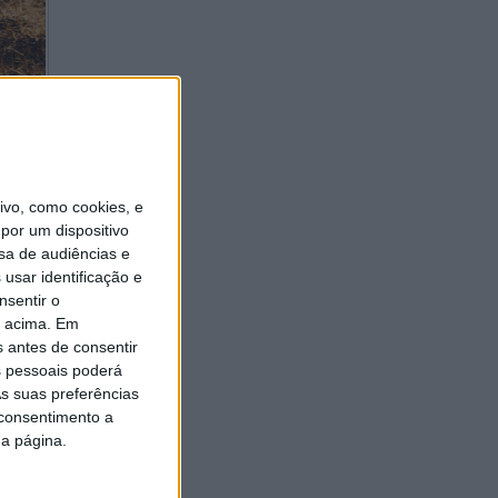
s
io em
vo, como cookies, e
por um dispositivo
prova,
sa de audiências e
usar identificação e
nsentir o
ança no
o acima. Em
África
s antes de consentir
 pessoais poderá
s suas preferências
 consentimento a
da página.