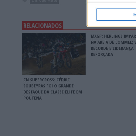
Offroad Moto
M
RELACIONADOS
MXGP: HERLINGS IMPA
NA AREIA DE LOMMEL; 
RECORDE E LIDERANÇA
REFORÇADA
CN SUPERCROSS: CÉDRIC
SOUBEYRAS FOI O GRANDE
DESTAQUE DA CLASSE ELITE EM
POUTENA