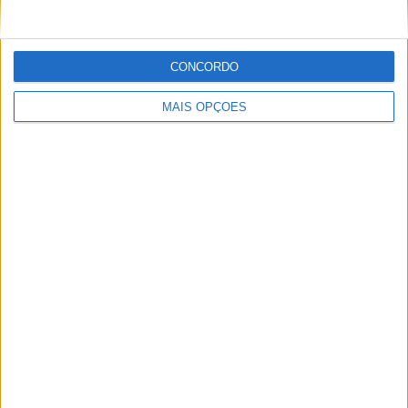
CONCORDO
MAIS OPÇÕES
NOVAS LEATT ADV HYDRADRI 8.5