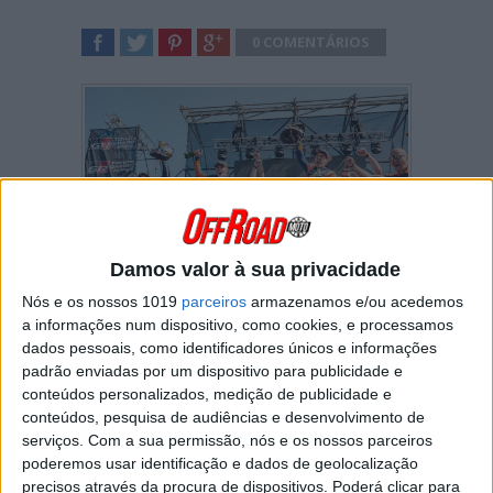
0 COMENTÁRIOS
SHARE
TWEET
SHARE
SHARE
Damos valor à sua privacidade
Nós e os nossos 1019
parceiros
armazenamos e/ou acedemos
Daniel Sanders (KTM), venceu o Rally Safari
a informações num dispositivo, como cookies, e processamos
da África do Sul, garantindo a sua terceira
dados pessoais, como identificadores únicos e informações
vitória consecutiva no Campeonato do
padrão enviadas por um dispositivo para publicidade e
Mundo de Rally-Raid da FIM de 2025. O seu
conteúdos personalizados, medição de publicidade e
companheiro de equipa Luciano Benavides
conteúdos, pesquisa de audiências e desenvolvimento de
também teve uma prestação excecional,
serviços.
Com a sua permissão, nós e os nossos parceiros
alcançando o segundo lugar, enquanto
poderemos usar identificação e dados de geolocalização
Edgar Canet conquistou uma vitória
precisos através da procura de dispositivos. Poderá clicar para