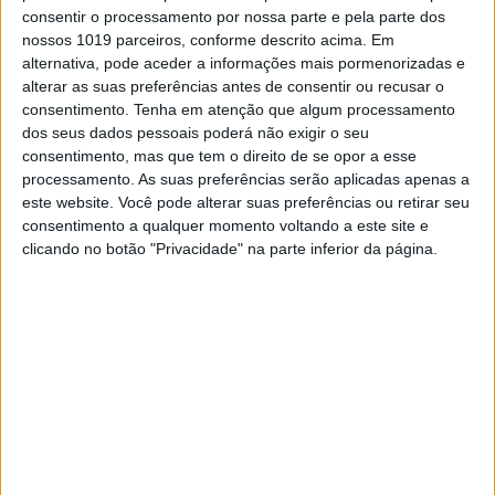
decisiva na categoria Rally2, onde ocupa
consentir o processamento por nossa parte e pela parte dos
agora o segundo lugar geral da classe.
nossos 1019 parceiros, conforme descrito acima. Em
alternativa, pode aceder a informações mais pormenorizadas e
Após vitórias no Rali Dakar e no Abu Dhabi
alterar as suas preferências antes de consentir ou recusar o
Desert Challenge, Sanders deu continuidade à
consentimento.
Tenha em atenção que algum processamento
sua impressionante temporada de 2025 com
uma vitória imponente na África do Sul. Depois
dos seus dados pessoais poderá não exigir o seu
de conquistar três vitórias em etapas durante o
consentimento, mas que tem o direito de se opor a esse
evento e de terminar em segundo no último
processamento. As suas preferências serão aplicadas apenas a
dia, o australiano garantiu a vitória à geral por
este website. Você pode alterar suas preferências ou retirar seu
quase nove minutos. Sanders tornou-se o
consentimento a qualquer momento voltando a este site e
líder histórico em vitórias em etapas do W2RC,
clicando no botão "Privacidade" na parte inferior da página.
estabelecendo um novo recorde com 19
vitórias na carreira. O triunfo de Daniel alarga
a sua liderança no campeonato para 35 pontos
antes da quarta ronda, o Rally Raid Portugal,
consolidando o seu estatuto de piloto a abater
esta temporada.