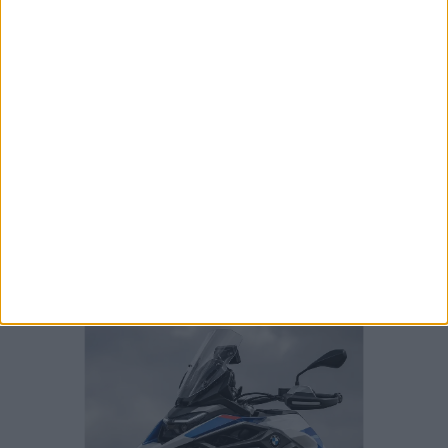
CN SUPERCROSS: CÉDRIC SOUBEYRAS FOI O
GRANDE DESTAQUE DA CLASSE ELITE EM
POUTENA
MXGP: HERLINGS IMPARÁVEL NA AREIA DE
LOMMEL; VITÓRIA RECORDE E LIDERANÇA
REFORÇADA