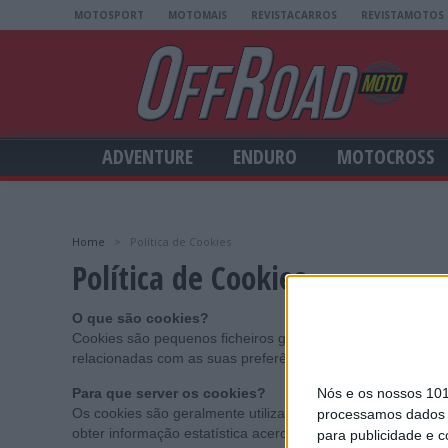
MOTOSPORT
MOTOMAIS
REVISTACARROS
REVISTAMOTOS
ADVENTURE
ENDURO
MOTOCROSS
Home
>
Política de Cookies
Política de Cookies
O que são cookies?
Cookies são pequenos ficheiros guardados no seu comput
relacionadas com as suas preferências.
Nós e os nossos 10
Para que server os cookies?
Os cookies são geralmente utilizados para guardar as pre
processamos dados p
obter informação estatística acerca da utilização de um site
para publicidade e 