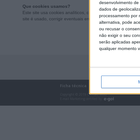
desenvolvimento de 
Que cookies usamos?
dados de geolocaliza
Este site usa cookies analíticos, com dados recolhidos ano
processamento por n
site é usado, corrigir eventuais erros e melhorar o seu fun
alternativa, pode ac
ou recusar o consen
não exigir o seu co
serão aplicadas apen
qualquer momento vol
Ficha técnica
Estatuto editorial
T
Copyright © 2019 Offroad Moto
E-mail Marketing certified by: