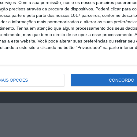
serviços.
Com a sua permissão, nós e os nossos parceiros poderemos 
ção precisos através da procura de dispositivos. Poderá clicar para co
nimamente de forma a nos possibilitar analisar estatisticamente de qu
ossa parte e pela parte dos nossos 1017 parceiros, conforme descrit
cionamento.
eder a informações mais pormenorizadas e alterar as suas preferência
timento.
Tenha em atenção que algum processamento dos seus dados
nsentimento, mas que tem o direito de se opor a esse processamento. A
as a este website. Você pode alterar suas preferências ou retirar seu
tando a este site e clicando no botão "Privacidade" na parte inferior 
MAIS OPÇÕES
CONCORDO
ermos e condições
Informação Legal
Política de Cookies
Polít