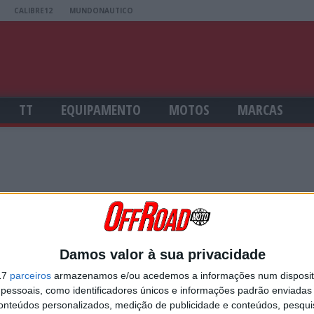
CALIBRE12
MUNDONAUTICO
TT
EQUIPAMENTO
MOTOS
MARCAS
ador através do seu browser, mantendo geralmente apenas informaçõ
Damos valor à sua privacidade
17
parceiros
armazenamos e/ou acedemos a informações num dispositi
ferências e assim personalizar a experiência de navegação, bem como
essoais, como identificadores únicos e informações padrão enviadas 
.
conteúdos personalizados, medição de publicidade e conteúdos, pesqui