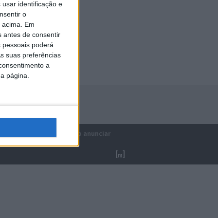
usar identificação e
nsentir o
e forma o
o acima. Em
s antes de consentir
 pessoais poderá
s suas preferências
 consentimento a
da página.
ica de privacidade
Como anunciar