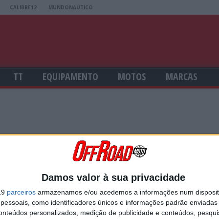
CALIBRE12
MUNDONAUTICO
TT
EQUIPAMENTO
MOTOS
MARCAS
nsumidor pode recorrer ao Centro de Arbitragem de Conflitos de Cons
Damos valor à sua privacidade
19
parceiros
armazenamos e/ou acedemos a informações num dispositi
essoais, como identificadores únicos e informações padrão enviadas 
onsumidor.pt
conteúdos personalizados, medição de publicidade e conteúdos, pesqui