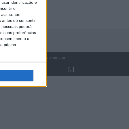
usar identificação e
nsentir o
o acima. Em
s antes de consentir
 pessoais poderá
s suas preferências
 consentimento a
da página.
ica de privacidade
Como anunciar