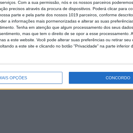
serviços.
Com a sua permissão, nós e os nossos parceiros poderemos 
ção precisos através da procura de dispositivos. Poderá clicar para co
ossa parte e pela parte dos nossos 1019 parceiros, conforme descrit
eder a informações mais pormenorizadas e alterar as suas preferência
timento.
Tenha em atenção que algum processamento dos seus dados
nsentimento, mas que tem o direito de se opor a esse processamento. A
as a este website. Você pode alterar suas preferências ou retirar seu
tando a este site e clicando no botão "Privacidade" na parte inferior 
ermos e condições
Informação Legal
Política de Cookies
Polít
MAIS OPÇÕES
CONCORDO