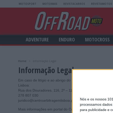
MOTOSPORT
MOTOMAIS
REVISTACARROS
REVISTAMOTOS
ADVENTURE
ENDURO
MOTOCROSS
Home
>
Informação Legal
Informação Legal
Em caso de litígio e ao abrigo do Dec. Lei 144/2015, o co
Lisboa:
Rua dos Douradores, 116, 2º – 1100-207 Lisboa
278 807 030
Nós e os nossos 10
juridico@centroarbitragemlisboa.pt
processamos dados p
Mais informações em portal do Consumidor, no sítio www.c
para publicidade e 