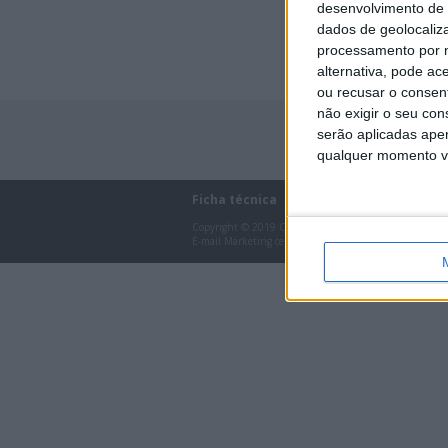
desenvolvimento de 
dados de geolocaliza
processamento por n
alternativa, pode ac
ou recusar o consen
não exigir o seu co
serão aplicadas apen
qualquer momento vol
Ficha técnica
Estatuto editorial
T
Copyright © 2019 Offroad Moto
E-mail Marketing certified by: