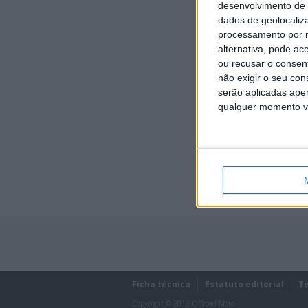
desenvolvimento de 
dados de geolocaliza
processamento por n
alternativa, pode ac
ou recusar o consen
não exigir o seu co
serão aplicadas apen
qualquer momento vol
Lost password?
Ficha técnica
Estatuto editorial
T
Copyright © 2019 Offroad Moto