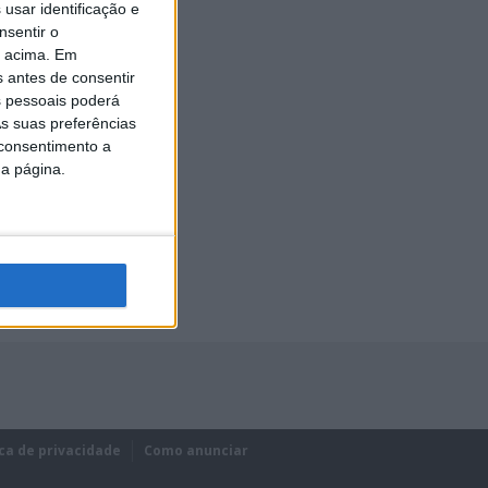
usar identificação e
nsentir o
o acima. Em
s antes de consentir
 pessoais poderá
s suas preferências
 consentimento a
da página.
ica de privacidade
Como anunciar