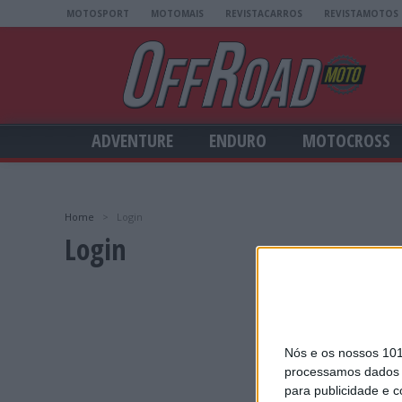
MOTOSPORT
MOTOMAIS
REVISTACARROS
REVISTAMOTOS
ADVENTURE
ENDURO
MOTOCROSS
Home
>
Login
Login
Nós e os nossos 10
processamos dados p
para publicidade e 