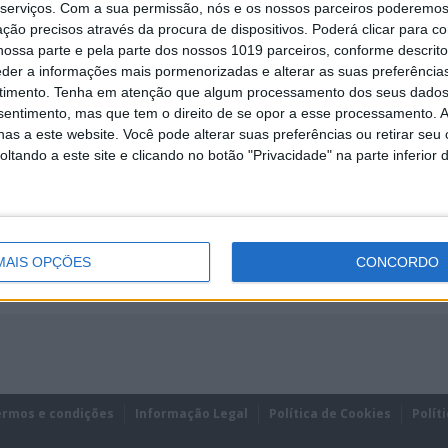
serviços.
Com a sua permissão, nós e os nossos parceiros poderemos 
ção precisos através da procura de dispositivos. Poderá clicar para co
ossa parte e pela parte dos nossos 1019 parceiros, conforme descrit
eder a informações mais pormenorizadas e alterar as suas preferência
timento.
Tenha em atenção que algum processamento dos seus dados
nsentimento, mas que tem o direito de se opor a esse processamento. A
REMEMBER?
as a este website. Você pode alterar suas preferências ou retirar seu
tando a este site e clicando no botão "Privacidade" na parte inferior 
MAIS OPÇÕES
CONCORDO
ermos e condições
Informação Legal
Política de Cookies
Polít