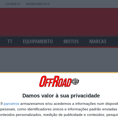
CALIBRE12
MUNDONAUTICO
TT
EQUIPAMENTO
MOTOS
MARCAS
USERNAME
Damos valor à sua privacidade
19
parceiros
armazenamos e/ou acedemos a informações num dispositi
essoais, como identificadores únicos e informações padrão enviadas 
PASSWORD
conteúdos personalizados, medição de publicidade e conteúdos, pesqui