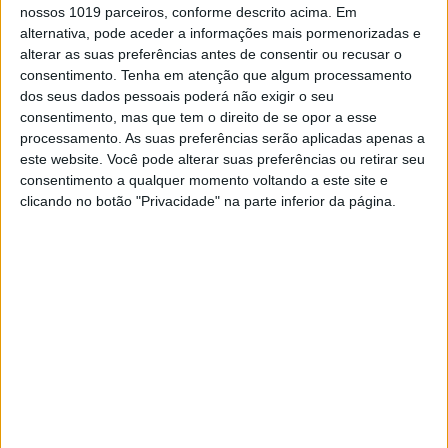
City
vão organizar duas etapas cada.
nossos 1019 parceiros, conforme descrito acima. Em
alternativa, pode aceder a informações mais pormenorizadas e
alterar as suas preferências antes de consentir ou recusar o
Continuar a ler
consentimento.
Tenha em atenção que algum processamento
dos seus dados pessoais poderá não exigir o seu
consentimento, mas que tem o direito de se opor a esse
processamento. As suas preferências serão aplicadas apenas a
este website. Você pode alterar suas preferências ou retirar seu
consentimento a qualquer momento voltando a este site e
RELACIONADOS
clicando no botão "Privacidade" na parte inferior da página.
CN SUPERCROSS: CÉDRIC SOUBEYRAS FOI O
GRANDE DESTAQUE DA CLASSE ELITE EM