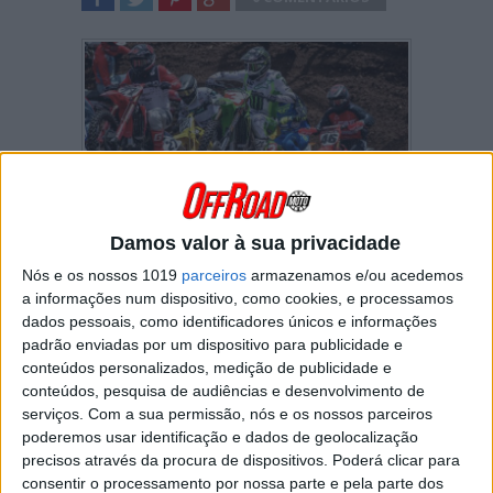
SHARE
TWEET
SHARE
SHARE
Damos valor à sua privacidade
Foi revisto novamente o calendário do
campeonato AMA Supercross para a próxima
Nós e os nossos 1019
parceiros
armazenamos e/ou acedemos
temporada.
a informações num dispositivo, como cookies, e processamos
dados pessoais, como identificadores únicos e informações
Devido à pandemia, o objetivo é concentrar o
padrão enviadas por um dispositivo para publicidade e
máximo de corridas possível no mesmo
conteúdos personalizados, medição de publicidade e
estádio, realizando
três provas numa semana
conteúdos, pesquisa de audiências e desenvolvimento de
(sábado, terça-feira e sábado).
serviços.
Com a sua permissão, nós e os nossos parceiros
Desta forma,
Houston
,
Indianapolis
,
poderemos usar identificação e dados de geolocalização
Arlington
e
Atlanta
vão realizar jornadas
precisos através da procura de dispositivos. Poderá clicar para
“triplas”. Por sua vez,
Orlando
e
Salt Lake
consentir o processamento por nossa parte e pela parte dos