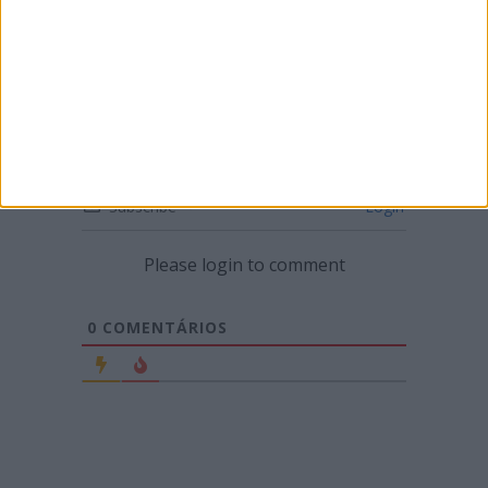
CN SUPERCROSS: SEGUNDA RONDA DO
CAMPEONATO EM LUSTOSA
Subscribe
Login
Please login to comment
0
COMENTÁRIOS