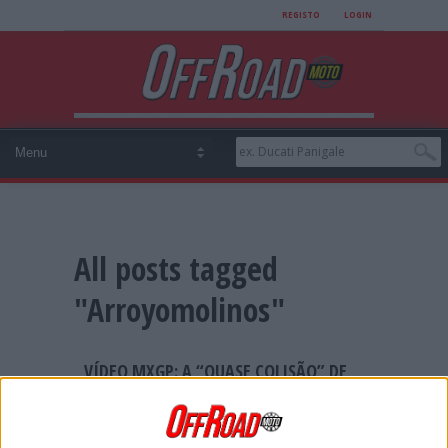
REGISTO
LOGIN
All posts tagged
"Arroyomolinos"
VÍDEO MXGP: A “QUASE COLISÃO” DE
HERLINGS E JONASS
Foi por muito pouco que Jeffrey Herlings e Pauls
Jonass não colidiram em pleno voo na segunda