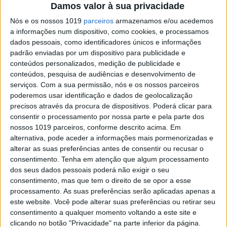
manga de MXGP em Espanha!
Damos valor à sua privacidade
Posted Outubro 19, 2021
Nós e os nossos 1019
parceiros
armazenamos e/ou acedemos
VIDEO MXGP: O RESUMO DO GRANDE
a informações num dispositivo, como cookies, e processamos
PRÉMIO DE ESPANHA
dados pessoais, como identificadores únicos e informações
padrão enviadas por um dispositivo para publicidade e
Quatro mangas, quatro vencedores diferentes…
não perca o resumo do Grande Prémio de
conteúdos personalizados, medição de publicidade e
Espanha de Motocross nas classes MX2 e MXGP!
conteúdos, pesquisa de audiências e desenvolvimento de
serviços.
Com a sua permissão, nós e os nossos parceiros
Posted Outubro 18, 2021
poderemos usar identificação e dados de geolocalização
MXGP, ESPANHA: 96.ª VITÓRIA DE
precisos através da procura de dispositivos. Poderá clicar para
JEFFREY HERLINGS
consentir o processamento por nossa parte e pela parte dos
Jeffrey Herlings está cada vez mais próximo de
nossos 1019 parceiros, conforme descrito acima. Em
bater o record de Stefan Everts de 101 vitórias
alternativa, pode aceder a informações mais pormenorizadas e
em Grandes Prémios de Motocross!
alterar as suas preferências antes de consentir ou recusar o
Posted Outubro 17, 2021
consentimento.
Tenha em atenção que algum processamento
dos seus dados pessoais poderá não exigir o seu
MXGP, ESPANHA, 2.ª MANGA: HERLINGS
consentimento, mas que tem o direito de se opor a esse
NÃO DÁ HIPÓTESE
processamento. As suas preferências serão aplicadas apenas a
Jeffrey Herlings não deu hipótese à concorrência
este website. Você pode alterar suas preferências ou retirar seu
na segunda manga do Grande Prémio de
consentimento a qualquer momento voltando a este site e
Espanha de MXGP.
clicando no botão "Privacidade" na parte inferior da página.
Posted Outubro 17, 2021