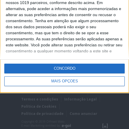
características das GX1 Goodyear, mas com um
nossos 1019 parceiros, conforme descrito acima. Em
estilo completamente novo. A sola apresenta
alternativa, pode aceder a informações mais pormenorizadas e
borracha de alto desempenho para uma melhor
aderência,...
alterar as suas preferências antes de consentir ou recusar o
consentimento.
Tenha em atenção que algum processamento
Posted Abril 22, 2021
dos seus dados pessoais poderá não exigir o seu
consentimento, mas que tem o direito de se opor a esse
processamento. As suas preferências serão aplicadas apenas a
este website. Você pode alterar suas preferências ou retirar seu
consentimento a qualquer momento voltando a este site e
clicando no botão "Privacidade" na parte inferior da página.
CONCORDO
MAIS OPÇÕES
Ficha técnica
Estatuto editorial
Termos e condições
Informação Legal
Política de Cookies
Política de privacidade
Como anunciar
Copyright © 2019 Offroad Moto
E-mail Marketing certified by: