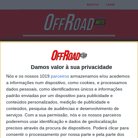
REGISTO
LOGIN
Damos valor à sua privacidade
Nós e os nossos 1019
parceiros
armazenamos e/ou acedemos
All posts tagged "Botas
a informações num dispositivo, como cookies, e processamos
dados pessoais, como identificadores únicos e informações
offroad"
padrão enviadas por um dispositivo para publicidade e
conteúdos personalizados, medição de publicidade e
conteúdos, pesquisa de audiências e desenvolvimento de
GAERNE GX1 EVO: UMA BOTA MAIS
serviços.
Com a sua permissão, nós e os nossos parceiros
LEVE E INTEGRADA
poderemos usar identificação e dados de geolocalização
precisos através da procura de dispositivos. Poderá clicar para
As botas de motocross GX1 EVO apresentam a
nova sola G.Light Welt Sole, têm as mesmas
consentir o processamento por nossa parte e pela parte dos