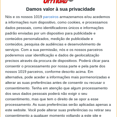
A Assembleia Geral da Federação de
Motociclismo de Portugal definiu o calendário
Damos valor à sua privacidade
do campeonato nacional de Supercross para
2022.
Nós e os nossos 1019
parceiros
armazenamos e/ou acedemos
a informações num dispositivo, como cookies, e processamos
Posted Dezembro 20, 2021
dados pessoais, como identificadores únicos e informações
FMP: NUNO CAÇÃO É O NOVO
padrão enviadas por um dispositivo para publicidade e
PRESIDENTE DA COMISSÃO DE
conteúdos personalizados, medição de publicidade e
MOTOCROSS
conteúdos, pesquisa de audiências e desenvolvimento de
Com a saída de Rodrigo Castro, Nuno Cação é o
serviços.
Com a sua permissão, nós e os nossos parceiros
novo presidente da Comissão de Motocross da
poderemos usar identificação e dados de geolocalização
Federação de Motociclismo de Portugal.
precisos através da procura de dispositivos. Poderá clicar para
Posted Outubro 14, 2021
consentir o processamento por nossa parte e pela parte dos
nossos 1019 parceiros, conforme descrito acima. Em
CN SUPERCROSS: NÃO HAVERÁ
alternativa, pode aceder a informações mais pormenorizadas e
CAMPEONATO EM 2021
alterar as suas preferências antes de consentir ou recusar o
A Federação de Motociclismo de Portugal
consentimento.
Tenha em atenção que algum processamento
anunciou hoje a decisão de cancelar o
dos seus dados pessoais poderá não exigir o seu
campeonato nacional de Supercross de 2021.
consentimento, mas que tem o direito de se opor a esse
Posted Julho 9, 2021
processamento. As suas preferências serão aplicadas apenas a
CN MOTOCROSS: DIOGO GRAÇA NÃO
este website. Você pode alterar suas preferências ou retirar seu
VAI COMPETIR EM 2021
consentimento a qualquer momento voltando a este site e