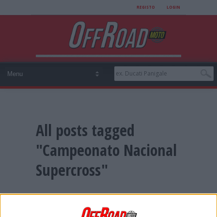
REGISTO
LOGIN
All posts tagged
"Campeonato Nacional
Supercross"
CN SUPERCROSS: REGRESSO EM 2022
COM 5 CORRIDAS