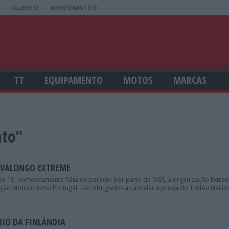
CALIBRE12
MUNDONAUTICO
TT
EQUIPAMENTO
MOTOS
MARCAS
nto"
 VALONGO EXTREME
id 19, nomeadamente falta de parecer por parte da DGS, a organização Extre
ão Motociclismo Portugal, são obrigados a cancelar a prova do Troféu Naciona
IO DA FINLÂNDIA