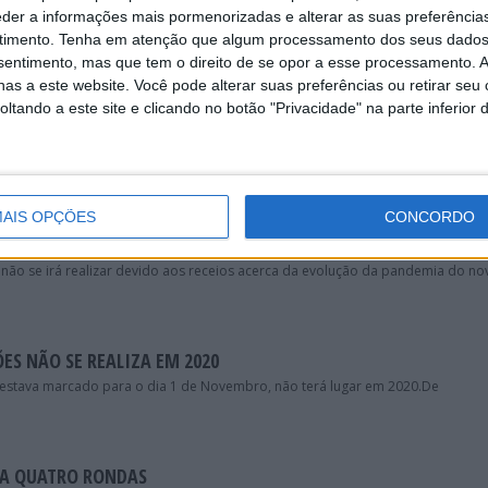
eder a informações mais pormenorizadas e alterar as suas preferência
IÇÃO DE 2021
timento.
Tenha em atenção que algum processamento dos seus dados
Jean-Louis Schlesser anunciou o cancelamento da Africa Eco Race de 2021.
nsentimento, mas que tem o direito de se opor a esse processamento. A
as a este website. Você pode alterar suas preferências ou retirar seu
tando a este site e clicando no botão "Privacidade" na parte inferior 
E IRÁ REALIZAR
ento do World Enduro Super Series, soube-se hoje que foi anulada a edição 
AIS OPÇÕES
CONCORDO
STER ENERGY CUP DESTE ANO
não se irá realizar devido aos receios acerca da evolução da pandemia do no
S NÃO SE REALIZA EM 2020
estava marcado para o dia 1 de Novembro, não terá lugar em 2020.De
 A QUATRO RONDAS