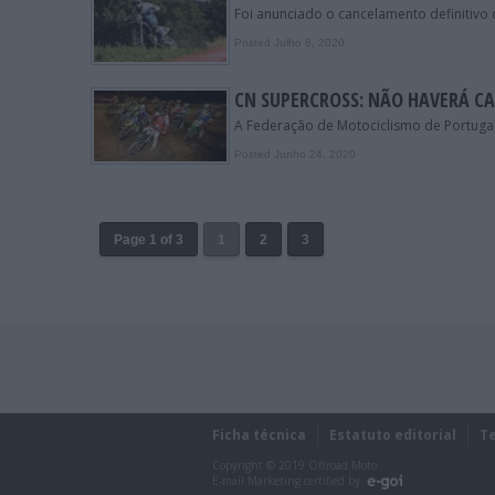
Foi anunciado o cancelamento definitiv
Posted Julho 8, 2020
CN SUPERCROSS: NÃO HAVERÁ C
A Federação de Motociclismo de Portugal
Posted Junho 24, 2020
Page 1 of 3
1
2
3
Ficha técnica
Estatuto editorial
T
Copyright © 2019 Offroad Moto
E-mail Marketing certified by: