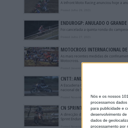
A Infront Moto Racing anunciou hoje a a
Posted Julho 29, 2021
ENDUROGP: ANULADO O GRANDE
Foi cancelada a quinta ronda do campe
Posted Julho 27, 2021
MOTOCROSS INTERNACIONAL DE
As mais recentes medidas de confinament
Motocross.
Posted Janeiro 7, 2021
CNTT: ANULADA A BAJA DE IDA
A Escuderia Castelo Branco anunciou que 
nacional de Todo-o-Terreno.
Nós e os nossos 10
Posted Novembro 7, 2020
processamos dados p
CN SPRINT ENDURO: CANCELADA 
para publicidade e 
desenvolvimento de 
A direcção do Talentos Objetivos – Clube
Sprint Enduro Moto Espinha agendada pa
dados de geolocaliza
processamento por n
Posted Novembro 4, 2020