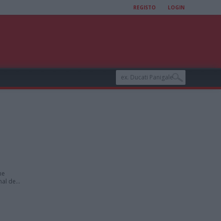
REGISTO
LOGIN
me
l de...