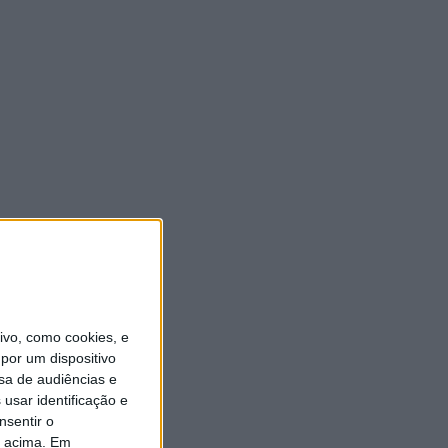
eonato
vo, como cookies, e
por um dispositivo
sa de audiências e
usar identificação e
ional
nsentir o
o acima. Em