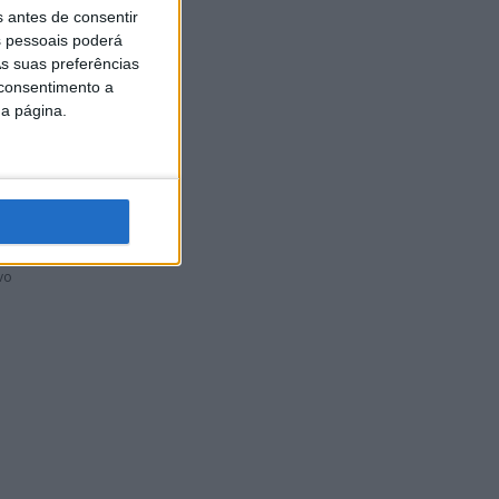
s antes de consentir
 pessoais poderá
s suas preferências
 consentimento a
da página.
de 2020
vo