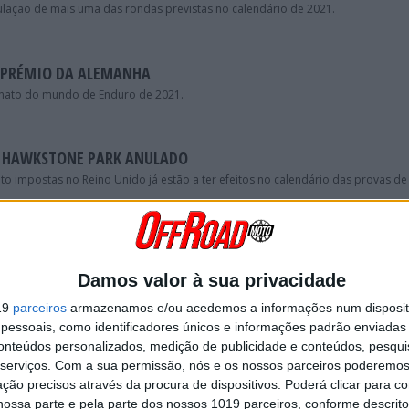
nulação de mais uma das rondas previstas no calendário de 2021.
 PRÉMIO DA ALEMANHA
onato do mundo de Enduro de 2021.
 HAWKSTONE PARK ANULADO
o impostas no Reino Unido já estão a ter efeitos no calendário das provas de
NHA, CAMPEONATO TERMINOU HOJE EM PORTALEGRE
foi forçada a cancelar a Baja TT Idanha-a-Nova, prova que iria fechar o camp
Damos valor à sua privacidade
19
parceiros
armazenamos e/ou acedemos a informações num dispositi
essoais, como identificadores únicos e informações padrão enviadas 
A PROVA DE GOUVEIA
conteúdos personalizados, medição de publicidade e conteúdos, pesqui
serviços.
Com a sua permissão, nós e os nossos parceiros poderemos 
 de Enduro e Recreio decidiu cancelar a prova elegível para o campeonato nac
ra o dia 29 de Novembro.
ção precisos através da procura de dispositivos. Poderá clicar para co
ossa parte e pela parte dos nossos 1019 parceiros, conforme descrit