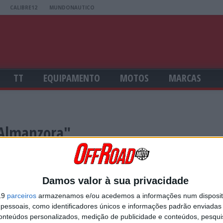
CALIBRE12
MUNDONAUTICO
TT
EQUIPAMENTO
MOTOS
MARCAS
 Almanzora"
LTA A VENCER EM ESPANHA
 ronda do campeonato espanhol de Supercross e o piloto da Yamaha voltou 
Damos valor à sua privacidade
19
parceiros
armazenamos e/ou acedemos a informações num dispositi
essoais, como identificadores únicos e informações padrão enviadas 
AI DEFENDER A LIDERANÇA DO CAMPEONATO ESPANHOL
conteúdos personalizados, medição de publicidade e conteúdos, pesqui