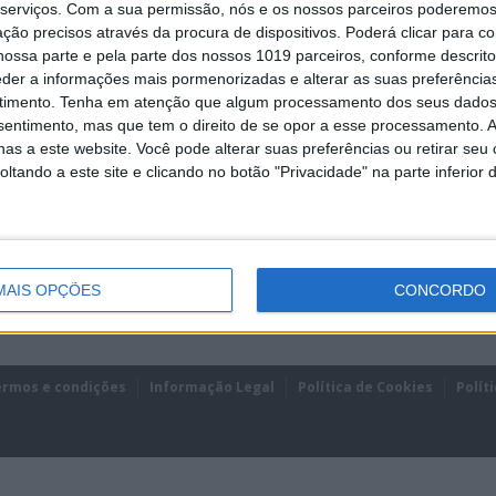
serviços.
Com a sua permissão, nós e os nossos parceiros poderemos 
car presença na 2ª ronda do campeonato de Espanha.
ção precisos através da procura de dispositivos. Poderá clicar para co
ossa parte e pela parte dos nossos 1019 parceiros, conforme descrit
eder a informações mais pormenorizadas e alterar as suas preferência
timento.
Tenha em atenção que algum processamento dos seus dados
nsentimento, mas que tem o direito de se opor a esse processamento. A
as a este website. Você pode alterar suas preferências ou retirar seu
tando a este site e clicando no botão "Privacidade" na parte inferior 
MAIS OPÇÕES
CONCORDO
ermos e condições
Informação Legal
Política de Cookies
Polít