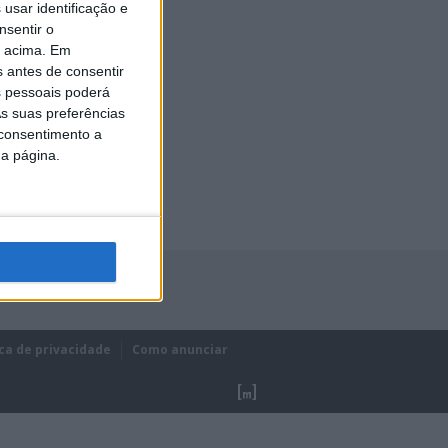
usar identificação e
nsentir o
o acima. Em
s antes de consentir
 pessoais poderá
s suas preferências
 consentimento a
da página.
ica de privacidade
Como anunciar