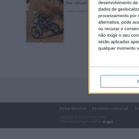
desenvolvimento de 
Este sábado, o piloto de Leiria vai mar
dados de geolocaliza
Posted Julho 18, 2019
processamento por n
alternativa, pode ac
ou recusar o consen
não exigir o seu co
serão aplicadas apen
qualquer momento vol
Ficha técnica
Estatuto editorial
T
Copyright © 2019 Offroad Moto
E-mail Marketing certified by: