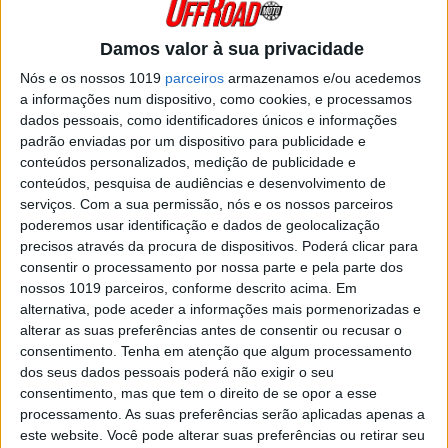
da prova ao fim de duas das quatro voltas ao
percurso.
Posted Junho 13, 2021
Damos valor à sua privacidade
DIOGO VENTURA, CN ENDURO: “A
Nós e os nossos 1019
parceiros
armazenamos e/ou acedemos
CONCORRÊNCIA ESTÁ REFORÇADA”
a informações num dispositivo, como cookies, e processamos
dados pessoais, como identificadores únicos e informações
Diogo Ventura chega este domingo a Águeda na
liderança do campeonato nacional de Enduro
padrão enviadas por um dispositivo para publicidade e
Absoluto nesta que será a terceira etapa da
conteúdos personalizados, medição de publicidade e
temporada.
conteúdos, pesquisa de audiências e desenvolvimento de
Posted Junho 10, 2021
serviços.
Com a sua permissão, nós e os nossos parceiros
poderemos usar identificação e dados de geolocalização
CN ENDURO SPRINT, CASTELO BRANCO:
precisos através da procura de dispositivos. Poderá clicar para
RUI GONÇALVES BATE DIOGO VENTURA
consentir o processamento por nossa parte e pela parte dos
A Escuderia Castelo Branco levou a cabo a
nossos 1019 parceiros, conforme descrito acima. Em
organização da segunda ronda do campeonato
alternativa, pode aceder a informações mais pormenorizadas e
nacional de Enduro Sprint de duas centenas de
pilotos a competir no Parque de Desportos
alterar as suas preferências antes de consentir ou recusar o
Motorizados.
consentimento.
Tenha em atenção que algum processamento
dos seus dados pessoais poderá não exigir o seu
Posted Maio 31, 2021
consentimento, mas que tem o direito de se opor a esse
DIOGO VENTURA, CN ENDURO SPRINT,
processamento. As suas preferências serão aplicadas apenas a
PENACOVA: “ATAQUEI FORTE DESDE O
este website. Você pode alterar suas preferências ou retirar seu