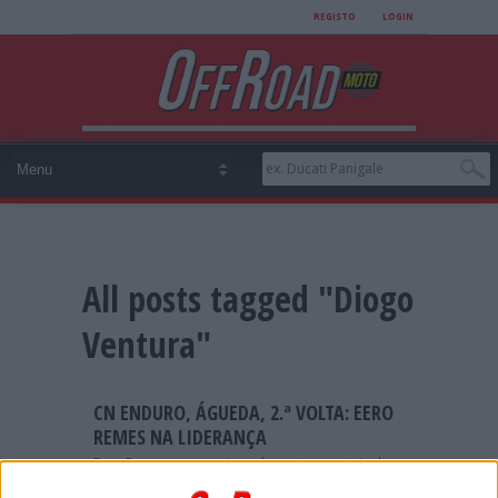
REGISTO
LOGIN
All posts tagged "Diogo
Ventura"
CN ENDURO, ÁGUEDA, 2.ª VOLTA: EERO
REMES NA LIDERANÇA
Eero Remes venceu cinco das seis especiais do
Enduro de Águeda e lidera a classificação geral