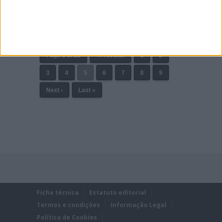
André.
Posted Abril 12, 2021
Page 5 of 29
‹ Previous
1
2
3
4
5
6
7
8
9
Next ›
Last »
Ficha técnica
Estatuto editorial
Termos e condições
Informação Legal
Política de Cookies