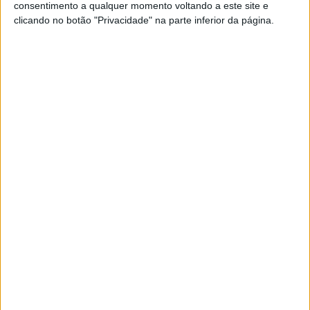
INÍCIO”
consentimento a qualquer momento voltando a este site e
Diogo Ventura começou a nova temporada de
clicando no botão "Privacidade" na parte inferior da página.
Enduro Sprint tal como terminou a anterior: a
vencer!
Posted Maio 21, 2021
DIOGO VENTURA, CN ENDURO SPRINT:
“GOSTO MUITO DESTE FORMATO”
Diogo Ventura inicia este fim-de-semana a
defesa do título de campeão nacional de Enduro
Sprint.
Posted Maio 15, 2021
DIOGO VENTURA, CN ENDURO, GÓIS:
“FOI POSITIVA A VINDA DO
CHRISTOPHE NAMBOTIN”
Diogo Ventura tentou contrariar o domínio de
Christophe Nambotin no Enduro de Góis mas,
mesmo não tendo vencido, o piloto da Beta
conseguiu ampliar a sua liderança no
campeonato nacional.
Posted Maio 3, 2021