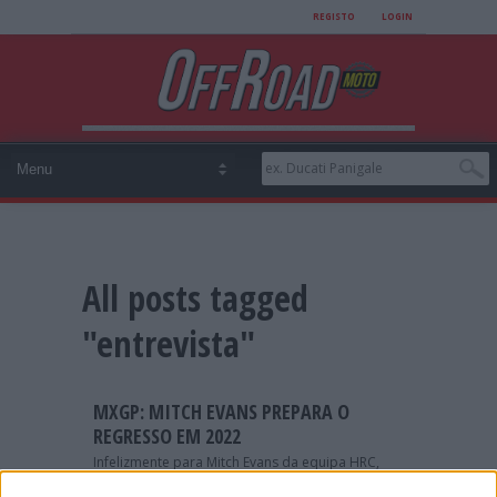
REGISTO
LOGIN
All posts tagged
"entrevista"
MXGP: MITCH EVANS PREPARA O
REGRESSO EM 2022
Infelizmente para Mitch Evans da equipa HRC,
2021 foi um ano perdido em termos de corridas,