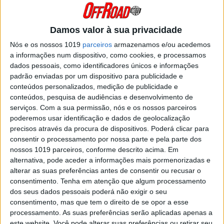
já que o jovem australiano foi prejudicado por
um problema persistente no pulso. Isso
significava que, em vez de alinhar ao...
Damos valor à sua privacidade
Posted Dezembro 23, 2021
Nós e os nossos 1019
parceiros
armazenamos e/ou acedemos
MXGP, 2021: CAIROLI: “NESTE
a informações num dispositivo, como cookies, e processamos
MOMENTO AINDA NÃO SEI COMO
dados pessoais, como identificadores únicos e informações
ESTOU”
padrão enviadas por um dispositivo para publicidade e
Um dos maiores pilotos da era moderna do
conteúdos personalizados, medição de publicidade e
campeonato do mundo de Motocross entra na
sua décima segunda temporada com a equipa
conteúdos, pesquisa de audiências e desenvolvimento de
Red Bull KTM Factory em 2021. Em treze anos de
serviços.
Com a sua permissão, nós e os nossos parceiros
classe MXGP, Tony Cairoli só...
poderemos usar identificação e dados de geolocalização
Posted Maio 22, 2021
precisos através da procura de dispositivos. Poderá clicar para
consentir o processamento por nossa parte e pela parte dos
TOMÁS CLEMENTE, CN ENDURO: “ESTE
nossos 1019 parceiros, conforme descrito acima. Em
ANO QUERO GANHAR CORRIDAS!”
alternativa, pode aceder a informações mais pormenorizadas e
Depois de vários anos a competir com uma
alterar as suas preferências antes de consentir ou recusar o
125cc 2T, Tomás Clemente sobe de cilindrada
consentimento.
Tenha em atenção que algum processamento
este ano e apresenta-se no campeonato
nacional de Enduro com uma GasGas 250F.
dos seus dados pessoais poderá não exigir o seu
consentimento, mas que tem o direito de se opor a esse
Posted Abril 9, 2021
processamento. As suas preferências serão aplicadas apenas a
DIOGO VENTURA, CN ENDURO: “É
este website. Você pode alterar suas preferências ou retirar seu