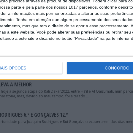
ção precisos através da procura de dispositivos. Poderá clicar para co
geral. O britânico admite que é bom estar...
ossa parte e pela parte dos nossos 1017 parceiros, conforme descrit
eder a informações mais pormenorizadas e alterar as suas preferência
timento.
Tenha em atenção que algum processamento dos seus dados
EVEREN: “MUITO CEDO PARA ACOMPANHAR A CLASSIFICAÇÃO G
nsentimento, mas que tem o direito de se opor a esse processamento. A
erminou a segunda etapa do Rali Dakar 2022 em oitavo lugar, a 11 minutos e 3
as a este website. Você pode alterar suas preferências ou retirar seu
dia na segunda posição da classificação geral, a...
tando a este site e clicando no botão "Privacidade" na parte inferior 
 “A ÚNICA OPÇÃO HOJE ERA ACELERAR”
etapa do Rali Dakar de 2022. O piloto espanhol tinha perdido bastante tempo 
, apesar da vitória de hoje, ainda está...
AIS OPÇÕES
CONCORDO
 LEVA A MELHOR
hoje a segunda etapa do Rali Dakar2022, entre Há’il e Al Qaisumah, num perc
maratona, mas, devido ao mau tempo, foi alterado....
RODRIGUES 6.º E GONÇALVES 12.º
ortunidade para Joaquim Rodrigues e Rui Gonçalves recuperarem dos dias me