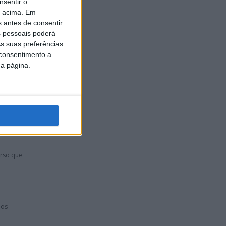
nsentir o
o acima. Em
s antes de consentir
 pessoais poderá
ERAL”
s suas preferências
4
 consentimento a
da página.
no dia
urso que
nos