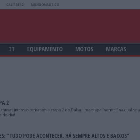
CALIBRE12
MUNDONAUTICO
TT
EQUIPAMENTO
MOTOS
MARCAS
PA 2
chuvas intensas tornaram a etapa 2 do Dakar uma etapa “normal” na qual se as
o do dia!
ES: “TUDO PODE ACONTECER, HÁ SEMPRE ALTOS E BAIXOS”