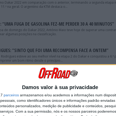
a no Dakar 2022 em comparação com o anterior, terminando a segunda etapa 
 11.º na geral. O argentino da KTM destaca o...
: “UMA FUGA DE GASOLINA FEZ-ME PERDER 30 A 40 MINUTOS”
a de domingo do Dakar 2022, António Maio teve hoje de superar uma contra
xar algumas posições na classificação.
IGUES: “SINTO QUE FOI UMA RECOMPENSA FACE A ONTEM”
Rodrigues esteve ao seu melhor nível na etapa 2 do Dakar e conquistou a 6.ª 
mprimir um bom ritmo desde o princípio...
 “CONSEGUI O OBJETIVO DE SUBIR NA TABELA”
perdeu muito tempo à procura de um waypoint, Mário Patrão teve hoje um d
Damos valor à sua privacidade
17
parceiros
armazenamos e/ou acedemos a informações num dispositi
essoais, como identificadores únicos e informações padrão enviadas 
AND: “SEMPRE BOM LIDERAR, MAS TEMOS UM LONGO CAMINHO 
conteúdos personalizados, medição de publicidade e conteúdos, pesqui
serviços.
Com a sua permissão, nós e os nossos parceiros poderemos 
 dia em termos gerais. Depois de ser segundo na segunda etapa do Rali Daka