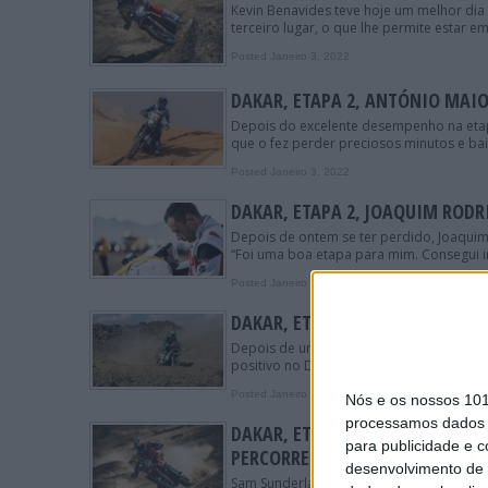
Kevin Benavides teve hoje um melhor di
terceiro lugar, o que lhe permite estar em
Posted Janeiro 3, 2022
DAKAR, ETAPA 2, ANTÓNIO MAIO
Depois do excelente desempenho na etap
que o fez perder preciosos minutos e bai
Posted Janeiro 3, 2022
DAKAR, ETAPA 2, JOAQUIM RODR
Depois de ontem se ter perdido, Joaquim 
“Foi uma boa etapa para mim. Consegui i
Posted Janeiro 3, 2022
DAKAR, ETAPA 2, MÁRIO PATRÃO:
Depois de uma etapa de domingo em que 
positivo no Dakar.
Posted Janeiro 3, 2022
Nós e os nossos 10
processamos dados p
DAKAR, ETAPA 2, SAM SUNDERL
para publicidade e 
PERCORRER”
desenvolvimento de 
Sam Sunderland foi o grande vencedor do