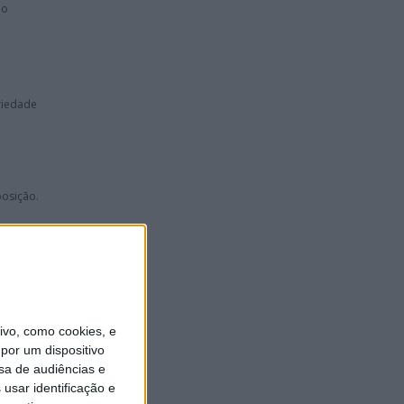
no
riedade
posição.
ia mais
vo, como cookies, e
por um dispositivo
A
sa de audiências e
usar identificação e
r 2022,