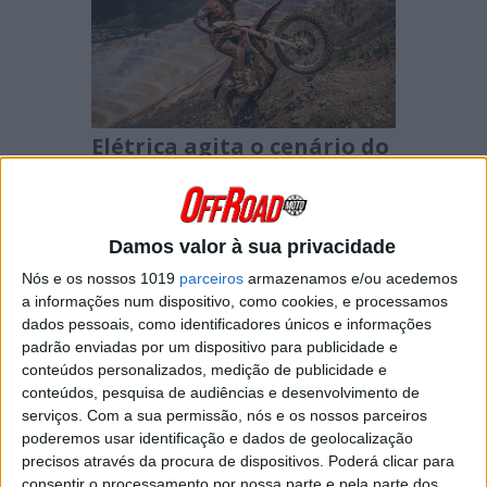
Elétrica agita o cenário do
Hard Enduro
A estreia da Stark Future no Red Bull
Erzbergrodeo de 2026 não podia ter sido
melhor,...
Damos valor à sua privacidade
Posted Junho 14, 2026
Nós e os nossos 1019
parceiros
armazenamos e/ou acedemos
HARD ENDURO – BILLY BOLT
a informações num dispositivo, como cookies, e processamos
APROXIMA-SE DE LETTENBICHLER NA
dados pessoais, como identificadores únicos e informações
LUTA PELO TÍTULO MUNDIAL
padrão enviadas por um dispositivo para publicidade e
conteúdos personalizados, medição de publicidade e
conteúdos, pesquisa de audiências e desenvolvimento de
serviços.
Com a sua permissão, nós e os nossos parceiros
poderemos usar identificação e dados de geolocalização
precisos através da procura de dispositivos. Poderá clicar para
consentir o processamento por nossa parte e pela parte dos