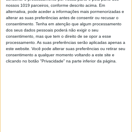
nossos 1019 parceiros, conforme descrito acima. Em
alternativa, pode aceder a informações mais pormenorizadas e
alterar as suas preferências antes de consentir ou recusar o
Para Billy Bolt, quase tudo correu conforme
consentimento.
Tenha em atenção que algum processamento
o planeado na quarta etapa do
dos seus dados pessoais poderá não exigir o seu
Campeonato Mundial de Hard Enduro da
consentimento, mas que tem o direito de se opor a esse
FIM, em Espanha. Após a vitória em Itália,
processamento. As suas preferências serão aplicadas apenas a
o...
este website. Você pode alterar suas preferências ou retirar seu
Posted Setembro 22, 2025
consentimento a qualquer momento voltando a este site e
CM HARD ENDURO: LETTENBICHLER
clicando no botão "Privacidade" na parte inferior da página.
REIVINDICA VITÓRIA NOS EUA
Manuel Lettenbichler (KTM) venceu o Silver Kings
Hard Enduro na segunda etapa do Campeonato
Mundial de Hard Enduro da FIM de 2025. Com
resultados consistentes entre os três primeiros
no prólogo e nos dois dias offroad, Mani garan...
Posted Junho 19, 2025
ERZBERGRODEO: LETTENBICHLER VENCE
E É CAMPEÃO MUNDIAL