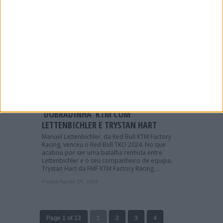
CN HARD ENDURO: CALENDÁRIO
FORÇADO A SOFRER ALTERAÇÕES
Na sequência do cancelamento da prova de
Hard Enduro inicialmente agendada para o
passado fim de semana em Valongo, devido ao
alerta vermelho emitido pela Proteção Civil para
risco extremo de incêndios, a Comissão de
Enduro da...
Posted Setembro 19, 2024
HEWC ’24, RED BULL TKO:
‘DOBRADINHA’ KTM COM
LETTENBICHLER E TRYSTAN HART
Manuel Lettenbichler, da Red Bull KTM Factory
Racing, venceu o Red Bull TKO 2024. No que
acabou por ser uma batalha renhida entre
Lettenbichler e o seu companheiro de equipa,
Trystan Hart da FMF KTM Factory Racing,...
Posted Agosto 26, 2024
Page 1 of 13
1
2
3
4