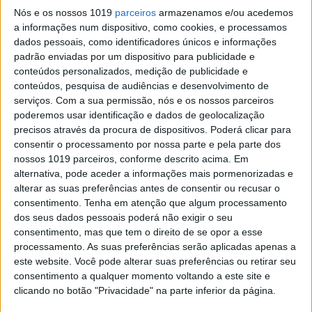
do campeonato mundial de Motocross.
Animação não faltou e as 4 mangas foram
Nós e os nossos 1019
parceiros
armazenamos e/ou acedemos
vencidas por 4 pilotos diferentes!
a informações num dispositivo, como cookies, e processamos
dados pessoais, como identificadores únicos e informações
Posted Setembro 14, 2020
padrão enviadas por um dispositivo para publicidade e
MX2, EMILIA ROMAGNA: VIALLE
conteúdos personalizados, medição de publicidade e
MOSTRA A GEERTS TER TUDO SOB
conteúdos, pesquisa de audiências e desenvolvimento de
CONTROLE
serviços.
Com a sua permissão, nós e os nossos parceiros
Mesmo com Jago Geerts (1.º/2.º) a vencer a
poderemos usar identificação e dados de geolocalização
primeira manga do GP Emilia Romagna, Tim
precisos através da procura de dispositivos. Poderá clicar para
Vialle (2.º/1.º) não perdeu o foco e conquistou a
consentir o processamento por nossa parte e pela parte dos
sua quinta vitória em oito rondas.
nossos 1019 parceiros, conforme descrito acima. Em
Posted Setembro 13, 2020
alternativa, pode aceder a informações mais pormenorizadas e
MXGP, EMILIA ROMAGNA: ANTONIO
alterar as suas preferências antes de consentir ou recusar o
CAIROLI VENCE E É O LÍDER DO
consentimento.
Tenha em atenção que algum processamento
dos seus dados pessoais poderá não exigir o seu
CAMPEONATO!
consentimento, mas que tem o direito de se opor a esse
Aos 35 anos de idade, Antonio Cairoli conseguiu
processamento. As suas preferências serão aplicadas apenas a
o 91.º triunfo da sua carreira e assumiu a
liderança do campeonato mundial de MXGP!
este website. Você pode alterar suas preferências ou retirar seu
consentimento a qualquer momento voltando a este site e
Posted Setembro 13, 2020
clicando no botão "Privacidade" na parte inferior da página.
MXGP, EMILIA ROMAGNA, 2.ª MANGA: