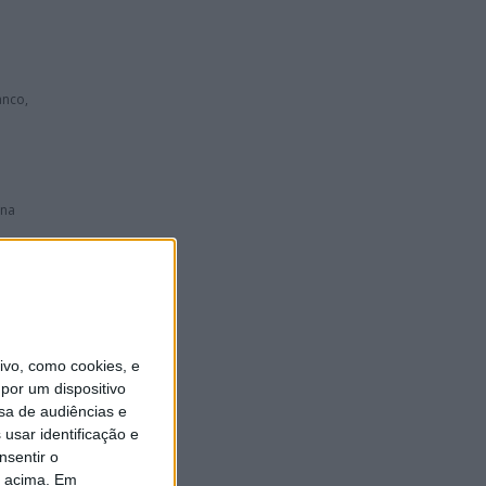
anco,
 na
vo, como cookies, e
por um dispositivo
sa de audiências e
usar identificação e
nsentir o
o acima. Em