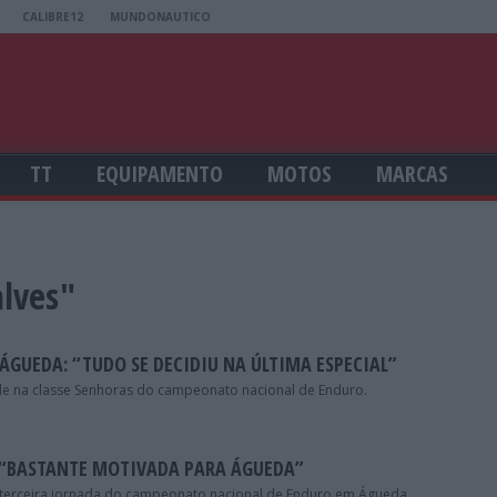
CALIBRE12
MUNDONAUTICO
TT
EQUIPAMENTO
MOTOS
MARCAS
alves"
ÁGUEDA: “TUDO SE DECIDIU NA ÚLTIMA ESPECIAL”
de na classe Senhoras do campeonato nacional de Enduro.
 “BASTANTE MOTIVADA PARA ÁGUEDA”
 terceira jornada do campeonato nacional de Enduro em Águeda.