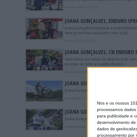
Posted Junho 12, 2021
JOANA GONÇALVES, ENDURO SPRI
Joana Gonçalves manteve a invencibilid
uma prova marcada pelo calor e pó.
Posted Junho 3, 2021
JOANA GONÇALVES, CN ENDURO 
Vencedora da ronda de abertura do camp
posição de líder a Castelo Branco.
Posted Maio 29, 2021
JOANA GONÇALVES, CN ENDURO S
Joana Gonçalves começou da melhor forma
Posted Maio 17, 2021
Nós e os nossos 10
processamos dados p
JOANA GONÇALVES, CN ENDURO, 
para publicidade e 
Joana Gonçalves voltou a levar de vencid
desenvolvimento de 
Posted Maio 5, 2021
dados de geolocaliza
processamento por n