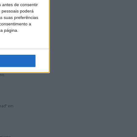
s antes de consentir
 pessoais poderá
s suas preferências
 consentimento a
da página.
 no
road” em