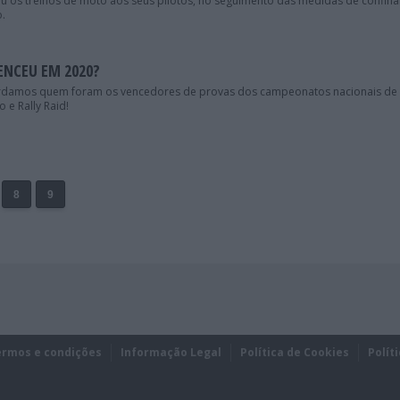
iu os treinos de moto aos seus pilotos, no seguimento das medidas de confin
.
ENCEU EM 2020?
ordamos quem foram os vencedores de provas dos campeonatos nacionais de
 e Rally Raid!
8
9
ermos e condições
Informação Legal
Política de Cookies
Polít