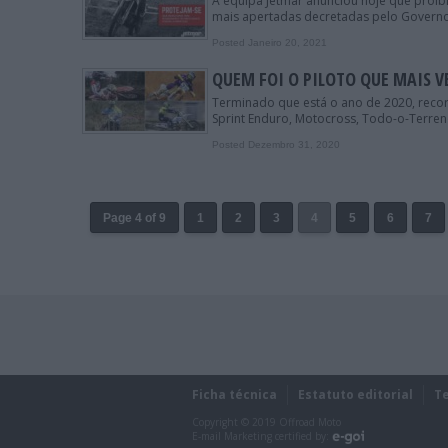
A equipa Jetmar anunciou hoje que proib
mais apertadas decretadas pelo Governo
Posted Janeiro 20, 2021
QUEM FOI O PILOTO QUE MAIS V
Terminado que está o ano de 2020, rec
Sprint Enduro, Motocross, Todo-o-Terreno
Posted Dezembro 31, 2020
Page 4 of 9
1
2
3
4
5
6
7
Ficha técnica
Estatuto editorial
T
Copyright © 2019 Offroad Moto
E-mail Marketing certified by: