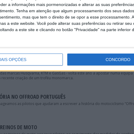
NOVO TRIUNFO DE JOANA GONÇALVES
eder a informações mais pormenorizadas e alterar as suas preferência
 Gonçalves na classe Senhoras do campeonato nacional de Enduro.
timento.
Tenha em atenção que algum processamento dos seus dados
nsentimento, mas que tem o direito de se opor a esse processamento. A
as a este website. Você pode alterar suas preferências ou retirar seu
tando a este site e clicando no botão "Privacidade" na parte inferior 
HORAS: DOMÍNIO DE JOANA GONÇALVES
na temporada com um triunfo.
DURO: “CONFIANTE NO SUCESSO DO LUÍS OLIVEIRA E DA JOANA
AIS OPÇÕES
CONCORDO
 das marcas Husqvarna, KTM e GasGas - volta este ano a apostar numa equipa
 recente criação de um troféu monomarca.
TÓRIA NO OFFROAD PORTUGUÊS
nageamos as pilotos que ajudaram a escrever a história do motociclismo “Off
TREINOS DE MOTO