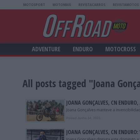
MOTOSPORT
MOTOMAIS
REVISTACARROS
REVISTAMOTOS
ADVENTURE
ENDURO
MOTOCROSS
All posts tagged "Joana Gonç
JOANA GONÇALVES, CN ENDURO, 
Joana Gonçalves manteve a invencibilida
Posted Junho 14, 2021
JOANA GONÇALVES, CN ENDURO:
Joana Gonçalves disputa este domingo a