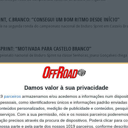
NT, C.BRANCO: “CONSEGUI UM BOM RITMO DESDE INÍCIO”
ade na segunda ronda do campeonato nacional de Enduro Sprint em Castelo Br
SPRINT: “MOTIVADA PARA CASTELO BRANCO”
eonato nacional de Enduro Sprint na classe Senhoras, Joana Gonçalves chega
PRINT, PENACOVA: “OBJETIVO CUMPRIDO!”
 a defesa do título de campeã nacional de Enduro Sprint.
Damos valor à sua privacidade
19
parceiros
armazenamos e/ou acedemos a informações num dispositi
essoais, como identificadores únicos e informações padrão enviadas 
GÓIS: “FUI MELHORANDO DE VOLTA PARA VOLTA”
conteúdos personalizados, medição de publicidade e conteúdos, pesqui
a a classe Senhoras em Góis.
serviços.
Com a sua permissão, nós e os nossos parceiros poderemos 
ção precisos através da procura de dispositivos. Poderá clicar para co
ossa parte e pela parte dos nossos 1019 parceiros, conforme descrit