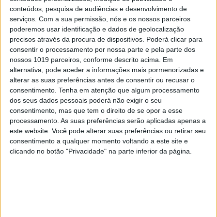
Taylor Robert e o retirado Ivan Cervantes, a
marca de Mattighofen que é liderada no terreno
conteúdos, pesquisa de audiências e desenvolvimento de
pelo experiente Fabio Farioli apostou na...
serviços.
Com a sua permissão, nós e os nossos parceiros
poderemos usar identificação e dados de geolocalização
Posted Fevereiro 15, 2017
precisos através da procura de dispositivos. Poderá clicar para
ENDURO – VÍDEO: O COMPLICADO
consentir o processamento por nossa parte e pela parte dos
ENDURO DE BASSELLA
nossos 1019 parceiros, conforme descrito acima. Em
É uma das provas mais duras do calendário
alternativa, pode aceder a informações mais pormenorizadas e
espanhol, o Enduro de Bassella, em Lérida,
alterar as suas preferências antes de consentir ou recusar o
voltou a testar as capacidades dos pilotos de
consentimento.
Tenha em atenção que algum processamento
enduro este fim de semana numa prova que
terminou com a vitória de Josep...
dos seus dados pessoais poderá não exigir o seu
consentimento, mas que tem o direito de se opor a esse
Posted Fevereiro 13, 2017
processamento. As suas preferências serão aplicadas apenas a
ENDURO – ISDE: ESTADOS UNIDOS
este website. Você pode alterar suas preferências ou retirar seu
ESTREIAM-SE A VENCER
consentimento a qualquer momento voltando a este site e
Fez-se história na 91ª edição dos International Six
clicando no botão "Privacidade" na parte inferior da página.
Days Enduro, que se realizaram em Navarra. Na
mais importante competição mundial em termos
de enduro os Estados Unidos da América
sagraram-se pela primeira vez vencedores do
Troféu Mundial...
Posted Outubro 16, 2016