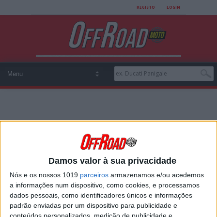
REGISTO
LOGIN
All posts tagged "Josep
Garcia"
Damos valor à sua privacidade
Nós e os nossos 1019
parceiros
armazenamos e/ou acedemos
ENDUROGP: JOSEP GARCIA E DANIEL
a informações num dispositivo, como cookies, e processamos
SANDERS ASSINAM PELA KTM
dados pessoais, como identificadores únicos e informações
A KTM apresentou a sua equipa para a próxima
padrão enviadas por um dispositivo para publicidade e
temporada do EnduroGP. Sem o lesionado
conteúdos personalizados, medição de publicidade e