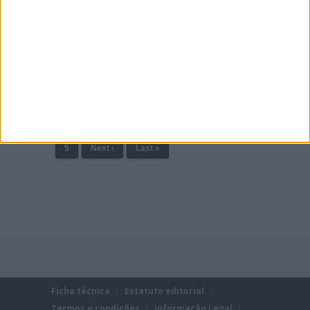
MX2: ROAN VAN DE MOOSDIJK COM A
HUSQVARNA EM 2022
Depois do anúncio da sua saída da F&H Racing
Kawasaki, foi hoje conhecido o destino de Roan
Van de Moosdijk para 2022.
Posted Novembro 15, 2021
Page 1 of 47
1
2
3
4
5
Next ›
Last »
Ficha técnica
Estatuto editorial
Termos e condições
Informação Legal