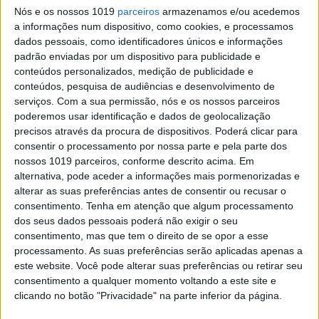
Nós e os nossos 1019
parceiros
armazenamos e/ou acedemos
Posted Setembro 26, 2022
a informações num dispositivo, como cookies, e processamos
MOTOCROSS: FAMÍLIA EVERTS ESTÁ EM
dados pessoais, como identificadores únicos e informações
PORTUGAL
padrão enviadas por um dispositivo para publicidade e
Stefan Everts veio festejar o Natal a Portugal com
conteúdos personalizados, medição de publicidade e
a sua família.
conteúdos, pesquisa de audiências e desenvolvimento de
serviços.
Com a sua permissão, nós e os nossos parceiros
Posted Dezembro 28, 2021
poderemos usar identificação e dados de geolocalização
MXGP: OLSEN E EVERTS COM A DIGA
precisos através da procura de dispositivos. Poderá clicar para
PROCROSS
consentir o processamento por nossa parte e pela parte dos
A equipa Diga Procross estará presente nas
nossos 1019 parceiros, conforme descrito acima. Em
classes MXGP e MX2 no campeonato do mundo
alternativa, pode aceder a informações mais pormenorizadas e
de Motocross em 2022.
alterar as suas preferências antes de consentir ou recusar o
Posted Dezembro 22, 2021
consentimento.
Tenha em atenção que algum processamento
dos seus dados pessoais poderá não exigir o seu
MX2: NÚMERO 711 RETIRADO EM
consentimento, mas que tem o direito de se opor a esse
MEMÓRIA A RENE HOFER
processamento. As suas preferências serão aplicadas apenas a
A Infront Moto Racing, promotora do
este website. Você pode alterar suas preferências ou retirar seu
campeonato do mundo de Motocross, decidiu
consentimento a qualquer momento voltando a este site e
nunca mais atribuir o número 711.
clicando no botão "Privacidade" na parte inferior da página.
Posted Dezembro 21, 2021