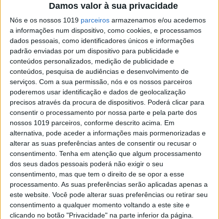
vitórias na primeira ronda da temporada.
Damos valor à sua privacidade
Posted Junho 14, 2021
Nós e os nossos 1019
parceiros
armazenamos e/ou acedemos
MX2, RÚSSIA, 2.ª MANGA: TOM VIALLE,
a informações num dispositivo, como cookies, e processamos
O COMANDANTE!
dados pessoais, como identificadores únicos e informações
padrão enviadas por um dispositivo para publicidade e
Tal como tinha feito na primeira manga, Tom
Vialle comandou a segunda manga de MX2 na
conteúdos personalizados, medição de publicidade e
Rússia “de fio a pavio”.
conteúdos, pesquisa de audiências e desenvolvimento de
serviços.
Com a sua permissão, nós e os nossos parceiros
Posted Junho 13, 2021
poderemos usar identificação e dados de geolocalização
MXGP, RÚSSIA, 1.ª MANGA: DOMÍNIO
precisos através da procura de dispositivos. Poderá clicar para
DE TIM GAJSER
consentir o processamento por nossa parte e pela parte dos
Tim Gajser começou a temporada de MXGP com
nossos 1019 parceiros, conforme descrito acima. Em
um triunfo na primeira manga do Grande Prémio
alternativa, pode aceder a informações mais pormenorizadas e
da Rússia.
alterar as suas preferências antes de consentir ou recusar o
Posted Junho 13, 2021
consentimento.
Tenha em atenção que algum processamento
dos seus dados pessoais poderá não exigir o seu
MX2, RÚSSIA, 1.ª MANGA: TOM VIALLE
consentimento, mas que tem o direito de se opor a esse
DE INÍCIO AO FIM
processamento. As suas preferências serão aplicadas apenas a
Tom Vialle começou a defesa do título mundial
este website. Você pode alterar suas preferências ou retirar seu
de MX2 com uma vitória “de fio a pavio” na
consentimento a qualquer momento voltando a este site e
primeira manga do Grande Prémio da Rússia.
clicando no botão "Privacidade" na parte inferior da página.
Posted Junho 13, 2021