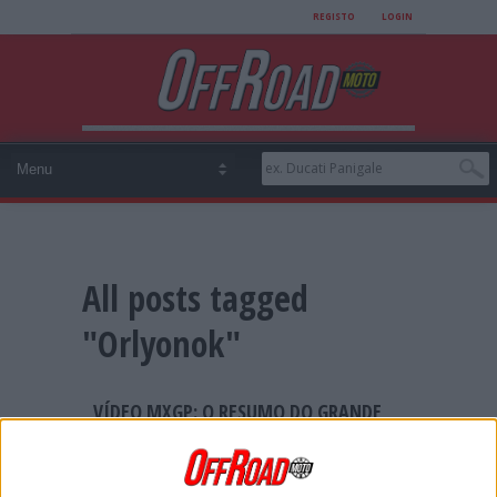
REGISTO
LOGIN
All posts tagged
"Orlyonok"
VÍDEO MXGP: O RESUMO DO GRANDE
PRÉMIO DA RÚSSIA
Os campeões do mundo de MXGP e MX2
começaram a defesa dos seus títulos com