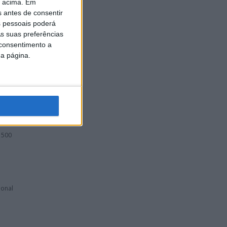
o acima. Em
s antes de consentir
DA”
 pessoais poderá
TT
s suas preferências
 consentimento a
da página.
eonato
 500
ional