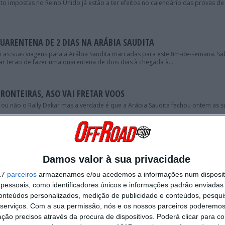
o impostas no Reino Unido já estão a ter efeitos no calendário das provas de
UARENTENA DE 2 DIAS NA ARÁBIA SAUDITA
m as suas viagens para a Arábia Saudita marcadas para este fim-de-semana. Sa
r terão de fazer uma quarentena de dois dias à chegada à...
FRONTEIRAS, ASO VAI FRETAR VOOS
 ou não o Rally Dakar mas a verdade é que a Arábia Saudita fechou ontem as s
AO CANCELAMENTO DA PROVA DE CELAVISA
Damos valor à sua privacidade
 FMP foi forçada a cancelar as provas agendadas para os próximos fins-de-se
17
parceiros
armazenamos e/ou acedemos a informações num dispositi
essoais, como identificadores únicos e informações padrão enviadas 
conteúdos personalizados, medição de publicidade e conteúdos, pesqui
REIA PARA 2022
serviços.
Com a sua permissão, nós e os nossos parceiros poderemos 
adiada para a edição de 2022.
ção precisos através da procura de dispositivos. Poderá clicar para co