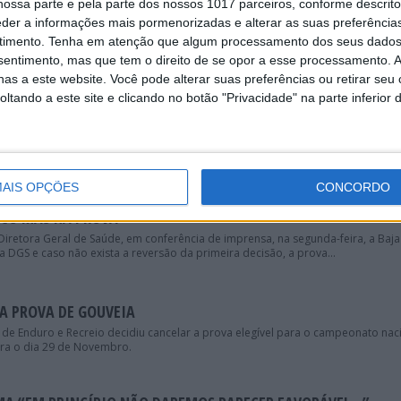
ossa parte e pela parte dos nossos 1017 parceiros, conforme descrit
eder a informações mais pormenorizadas e alterar as suas preferência
NULAÇÃO DA BAJA DE IDANHA FOI PRECIPITADA E INJUSTIFICA
timento.
Tenha em atenção que algum processamento dos seus dados
edes sociais quanto à decisão do município em anular prematuramente a Baja 
nsentimento, mas que tem o direito de se opor a esse processamento. A
as a este website. Você pode alterar suas preferências ou retirar seu
tando a este site e clicando no botão "Privacidade" na parte inferior 
NHA, CAMPEONATO TERMINOU HOJE EM PORTALEGRE
foi forçada a cancelar a Baja TT Idanha-a-Nova, prova que iria fechar o camp
AIS OPÇÕES
CONCORDO
ICO MAS HÁ PROVA
 Diretora Geral de Saúde, em conferência de imprensa, na segunda-feira, a Baja
la DGS e caso não exista a reversão da primeira decisão, a prova...
A PROVA DE GOUVEIA
 de Enduro e Recreio decidiu cancelar a prova elegível para o campeonato nac
ra o dia 29 de Novembro.