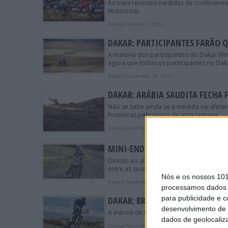
As mais recentes medidas de confinament
Motocross.
Posted Janeiro 7, 2021
DAKAR: PARTICIPANTES FARÃO Q
A maioria dos participantes do Dakar tê
agora que todos os participantes no Daka
Posted Dezembro 26, 2020
DAKAR: ARÁBIA SAUDITA FECHA 
Não se sabe ainda se a medida vai afetar
fronteiras pelo prazo de uma semana.
Posted Dezembro 21, 2020
MINI-ENDURO: PANDEMIA LEVA 
Devido ao atual estado de emergência, a
entre as quais o 9.º Enduro de Celavisa.
Nós e os nossos 10
Posted Novembro 24, 2020
processamos dados p
para publicidade e 
DAKAR: BRUNO SANTOS ADIA EST
desenvolvimento de 
A estreia de Bruno Santos no Dakar fica 
dados de geolocaliza
Posted Novembro 12, 2020