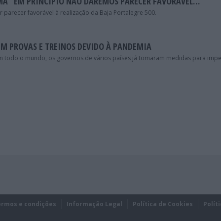
RMA “EM PRINCÍPIO NÃO DAREMOS PARECER FAVORÁVEL…”
 parecer favorável à realização da Baja Portalegre 500.
EM PROVAS E TREINOS DEVIDO À PANDEMIA
 todo o mundo, os governos de vários países já tomaram medidas para impe
ermos e condições
Informação Legal
Política de Cookies
Polít