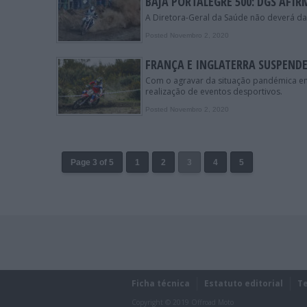
BAJA PORTALEGRE 500: DGS AFI
A Diretora-Geral da Saúde não deverá dar
Posted Novembro 2, 2020
FRANÇA E INGLATERRA SUSPEND
Com o agravar da situação pandémica em
realização de eventos desportivos.
Posted Novembro 2, 2020
Page 3 of 5
1
2
3
4
5
Ficha técnica
Estatuto editorial
T
Copyright © 2019 Offroad Moto