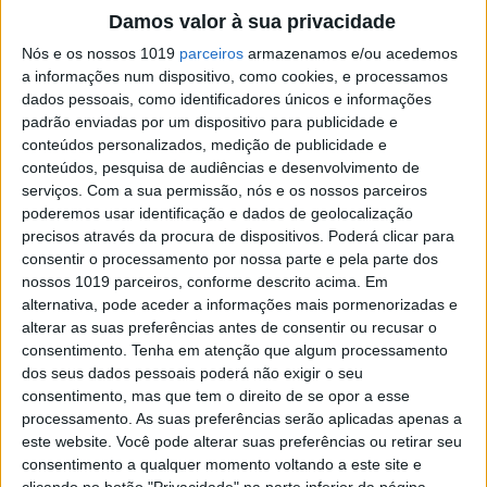
marcado pela chuva que tornou impraticáveis os
Damos valor à sua privacidade
quilómetros iniciais desta etapa, etapa em que
Rui Gonçalves voltou a imprimir um bom ritmo.
Nós e os nossos 1019
parceiros
armazenamos e/ou acedemos
Posted Janeiro 4, 2022
a informações num dispositivo, como cookies, e processamos
dados pessoais, como identificadores únicos e informações
VÍDEO DAKAR, ETAPA 2: RUI LIDEROU, A
padrão enviadas por um dispositivo para publicidade e
SUA EQUIPA VIBROU!
conteúdos personalizados, medição de publicidade e
Na etapa 2 do Dakar, Rui Gonçalves foi o “ponta
conteúdos, pesquisa de audiências e desenvolvimento de
de lança” da equipa Sherco, liderando o pelotão
serviços.
Com a sua permissão, nós e os nossos parceiros
nos primeiros 119 km do troço!
poderemos usar identificação e dados de geolocalização
Posted Janeiro 3, 2022
precisos através da procura de dispositivos. Poderá clicar para
DAKAR, ETAPA 2, RUI GONÇALVES:
consentir o processamento por nossa parte e pela parte dos
“CONSEGUI IMPRIMIR UM BOM RITMO
nossos 1019 parceiros, conforme descrito acima. Em
alternativa, pode aceder a informações mais pormenorizadas e
DESDE O INÍCIO”
alterar as suas preferências antes de consentir ou recusar o
Depois de um dia para esquecer, Rui Gonçalves
consentimento.
Tenha em atenção que algum processamento
entrou com o pé direito na etapa 2 do Rally
Dakar, exibindo um andamento fortíssimo que o
dos seus dados pessoais poderá não exigir o seu
levou inclusivamente a liderar a etapa durante
consentimento, mas que tem o direito de se opor a esse
largas dezenas de quilómetros para...
processamento. As suas preferências serão aplicadas apenas a
Posted Janeiro 3, 2022
este website. Você pode alterar suas preferências ou retirar seu
consentimento a qualquer momento voltando a este site e
DAKAR, ETAPA 1B, RUI GONÇALVES: