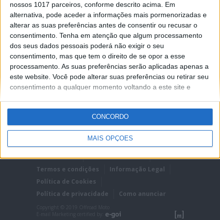
MOTORRAD MAGAZIN. APÓS UM TESTE DE
nossos 1017 parceiros, conforme descrito acima. Em
LONGA DURAÇÃO COM UMA BMW R 1250 GS. A
alternativa, pode aceder a informações mais pormenorizadas e
publicação líder alemã MO Motorrad Magazin
ficou impressionada com o novo...
alterar as suas preferências antes de consentir ou recusar o
consentimento.
Tenha em atenção que algum processamento
Posted Agosto 8, 2020
dos seus dados pessoais poderá não exigir o seu
consentimento, mas que tem o direito de se opor a esse
processamento. As suas preferências serão aplicadas apenas a
este website. Você pode alterar suas preferências ou retirar seu
consentimento a qualquer momento voltando a este site e
clicando no botão "Privacidade" na parte inferior da página.
CONCORDO
MAIS OPÇÕES
Ficha técnica
Estatuto editorial
Termos e condições
Informação Legal
Política de Cookies
Política de privacidade
Como anunciar
Copyright © 2019 Offroad Moto
E-mail Marketing certified by: