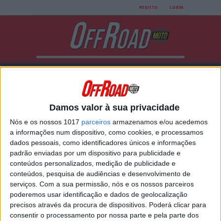
REGISTO
LOGIN
Damos valor à sua privacidade
Nós e os nossos 1017
parceiros
armazenamos e/ou acedemos
All posts tagged
a informações num dispositivo, como cookies, e processamos
dados pessoais, como identificadores únicos e informações
"Trailmax Meridian"
padrão enviadas por um dispositivo para publicidade e
conteúdos personalizados, medição de publicidade e
conteúdos, pesquisa de audiências e desenvolvimento de
NOVO PRÉMIO PARA O DUNLOP
serviços.
Com a sua permissão, nós e os nossos parceiros
TRAILMAX MERIDIAN
poderemos usar identificação e dados de geolocalização
precisos através da procura de dispositivos. Poderá clicar para
O DUNLOP TRAILMAX MERIDIAN CONQUISTA O
RECONHECIMENTO DA PRESTIGIADA REVISTA MO
consentir o processamento por nossa parte e pela parte dos