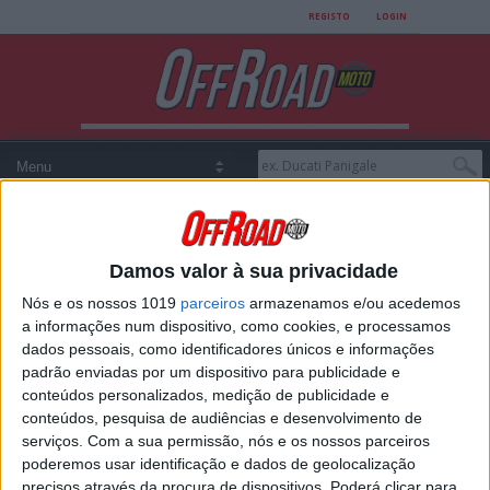
REGISTO
LOGIN
Damos valor à sua privacidade
All posts tagged
Nós e os nossos 1019
parceiros
armazenamos e/ou acedemos
"Troféu Nacional Sprint
a informações num dispositivo, como cookies, e processamos
dados pessoais, como identificadores únicos e informações
Enduro"
padrão enviadas por um dispositivo para publicidade e
conteúdos personalizados, medição de publicidade e
conteúdos, pesquisa de audiências e desenvolvimento de
serviços.
Com a sua permissão, nós e os nossos parceiros
TN SPRINT ENDURO: RICARDO DAMIL
poderemos usar identificação e dados de geolocalização
VENCE EM CASTANHEIRA DE PERA
precisos através da procura de dispositivos. Poderá clicar para