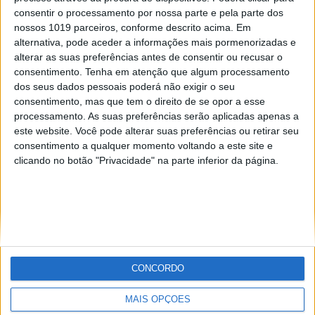
Realizou-se este Domingo a segunda prova do
consentir o processamento por nossa parte e pela parte dos
Troféu Sprint Enduro 2019, uma nova vertente do
nossos 1019 parceiros, conforme descrito acima. Em
enduro este ano estreada pela Federação de
Motociclismo de Portugal e que vai animar os
alternativa, pode aceder a informações mais pormenorizadas e
pilotos até ao próximo dia 15 de...
alterar as suas preferências antes de consentir ou recusar o
Posted Dezembro 2, 2019
consentimento.
Tenha em atenção que algum processamento
dos seus dados pessoais poderá não exigir o seu
TN SPRINT ENDURO: GONÇALO REIS
consentimento, mas que tem o direito de se opor a esse
TRIUNFA EM CANTANHEDE
processamento. As suas preferências serão aplicadas apenas a
A primeira edição do Troféu Nacional de Sprint
este website. Você pode alterar suas preferências ou retirar seu
Enduro teve início este fim de semana em
consentimento a qualquer momento voltando a este site e
Cantanhede. Com apenas duas especiais – uma
clicando no botão "Privacidade" na parte inferior da página.
Extreme e uma Cross Test – e quatro voltas ao
percurso, os pilotos enfrentaram...
Posted Setembro 15, 2019
CONCORDO
MAIS OPÇÕES