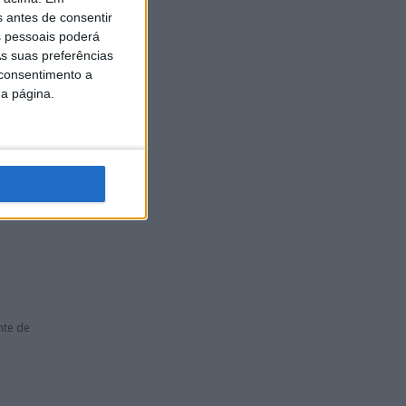
s antes de consentir
 pessoais poderá
ada vez
s suas preferências
 consentimento a
da página.
.
nte de