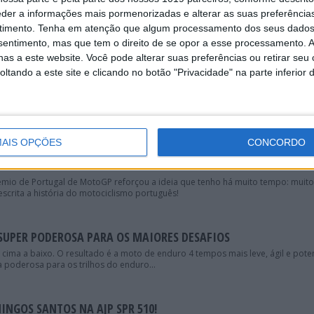
eder a informações mais pormenorizadas e alterar as suas preferência
ÇAS PARA CRIAR A FMF VISION
timento.
Tenha em atenção que algum processamento dos seus dados
limentada pela inovação. Em 1973, Don Emler criou a FMF com o desejo de ir c
nsentimento, mas que tem o direito de se opor a esse processamento. A
ão, potência e velocidade. Agora,...
as a este website. Você pode alterar suas preferências ou retirar seu
tando a este site e clicando no botão "Privacidade" na parte inferior 
ER O MUNDIAL DE BAJAS EM 2021!
rowdfunding para angariar fundos para competir na Taça do Mundo de Bajas
AIS OPÇÕES
CONCORDO
O!
rémio de Portugal de MotoGP reforçou a ideia que tenho há muito tempo: muito
escrita a história do motociclismo português!
SUPER PODEROSA PARA OS MAIORES DESAFIOS
ma a baixo. O resultado é a moto de enduro 4 tempos mais leve, ágil e pote
poderosa para os trilhos do enduro...
NGOS SANTOS NA AJP SPR 510!