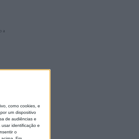
o a
s os
vo, como cookies, e
por um dispositivo
sa de audiências e
usar identificação e
s em
nsentir o
o acima. Em