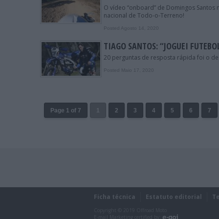
O vídeo “onboard” de Domingos Santos n
nacional de Todo-o-Terreno!
Posted Agosto 14, 2020
TIAGO SANTOS: “JOGUEI FUTEBOL
20 perguntas de resposta rápida foi o d
Posted Maio 17, 2020
Page 1 of 7
1
2
3
4
5
6
7
Ficha técnica
Estatuto editorial
T
Copyright © 2019 Offroad Moto
E-mail Marketing certified by: