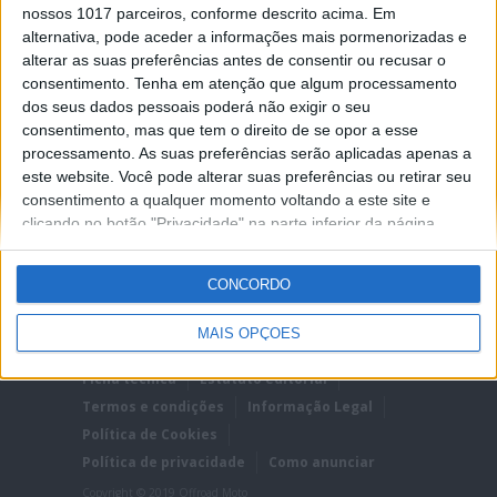
Glenn Coldenhoff para ganhar o MXGP da
nossos 1017 parceiros, conforme descrito acima. Em
Turquia... mas na última volta, o n.º 84 não
alternativa, pode aceder a informações mais pormenorizadas e
resistiu à tentação de conseguir uma
“dobradinha” e superou o seu compatriota “no
alterar as suas preferências antes de consentir ou recusar o
cair do...
consentimento.
Tenha em atenção que algum processamento
dos seus dados pessoais poderá não exigir o seu
Posted Setembro 9, 2019
consentimento, mas que tem o direito de se opor a esse
processamento. As suas preferências serão aplicadas apenas a
este website. Você pode alterar suas preferências ou retirar seu
consentimento a qualquer momento voltando a este site e
clicando no botão "Privacidade" na parte inferior da página.
CONCORDO
MAIS OPÇÕES
Ficha técnica
Estatuto editorial
Termos e condições
Informação Legal
Política de Cookies
Política de privacidade
Como anunciar
Copyright © 2019 Offroad Moto