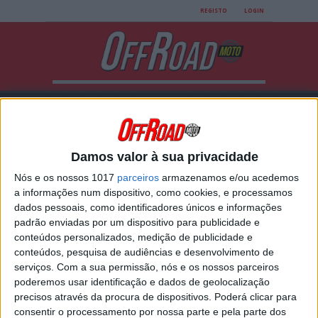
REGISTO
LOGIN
Damos valor à sua privacidade
Nós e os nossos 1017
parceiros
armazenamos e/ou acedemos
All posts tagged
a informações num dispositivo, como cookies, e processamos
dados pessoais, como identificadores únicos e informações
"Última volta"
padrão enviadas por um dispositivo para publicidade e
conteúdos personalizados, medição de publicidade e
conteúdos, pesquisa de audiências e desenvolvimento de
VÍDEO MXGP: A ULTRAPASSAGEM DE
serviços.
Com a sua permissão, nós e os nossos parceiros
HERLINGS A COLDENHOFF NA ÚLTIMA
poderemos usar identificação e dados de geolocalização
VOLTA!
precisos através da procura de dispositivos. Poderá clicar para
Jeffrey Herlings não precisava de ultrapassar
consentir o processamento por nossa parte e pela parte dos