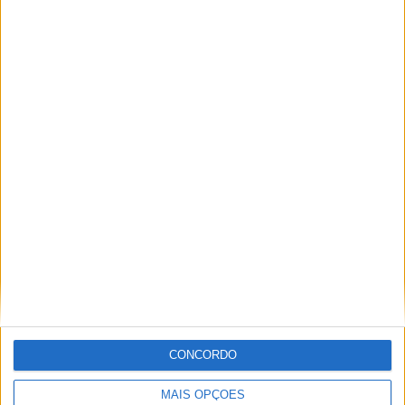
BMW R 1300 GS 2027, CHEGA A VERSÃO M
COM JANTES DE 21″
CONCORDO
AJS MOTORCYCLES APRESENTA A ROBUSTA
LETEN LT190
MAIS OPÇÕES