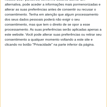
alternativa, pode aceder a informações mais pormenorizadas e
Seguiram-se mais dois dias de competição e
dois setores seletivos disputados por pistas
alterar as suas preferências antes de consentir ou recusar o
dos concelhos transmontanos de Boticas,
consentimento.
Tenha em atenção que algum processamento
Murça, Valpaços e Vila Pouca de Aguiar. Aos
dos seus dados pessoais poderá não exigir o seu
comandos de uma Husqvarna, Bruno Santos
consentimento, mas que tem o direito de se opor a esse
conquistou uma suada e esforçada vitória após
processamento. As suas preferências serão aplicadas apenas a
duelo intenso que terminou com apenas 6,7
este website. Você pode alterar suas preferências ou retirar seu
segundos para o segundo classificado. Com
consentimento a qualquer momento voltando a este site e
este resultado, Bruno Santos consolidou a
clicando no botão "Privacidade" na parte inferior da página.
liderança no campeonato, somando duas
vitórias nas duas primeiras provas da
temporada.
Continuar a ler
Nacional TT
Offroad Moto