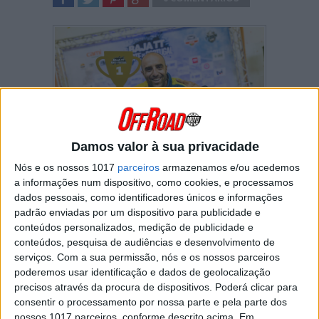
SHARE
TWEET
SHARE
SHARE
Damos valor à sua privacidade
Nós e os nossos 1017
parceiros
armazenamos e/ou acedemos
Bruno Santos foi o grande vencedor da Baja
a informações num dispositivo, como cookies, e processamos
TT Norte de Portugal, disputada este fim de
dados pessoais, como identificadores únicos e informações
semana na região de Trás-os-Montes, naquela
padrão enviadas por um dispositivo para publicidade e
que foi a segunda jornada do Campeonato
conteúdos personalizados, medição de publicidade e
Nacional de Todo-o-Terreno 2026. A prova,
conteúdos, pesquisa de audiências e desenvolvimento de
organizada pelo CAMI Motorsport, teve início
serviços.
Com a sua permissão, nós e os nossos parceiros
com um prólogo de 10,21 km, disputado junto
poderemos usar identificação e dados de geolocalização
à Zona Industrial de Macedo dos Cavaleiros,
precisos através da procura de dispositivos. Poderá clicar para
onde o piloto de Torres Vedras foi o mais
consentir o processamento por nossa parte e pela parte dos
rápido, ao cumprir o percurso em 8m10s.
nossos 1017 parceiros, conforme descrito acima. Em