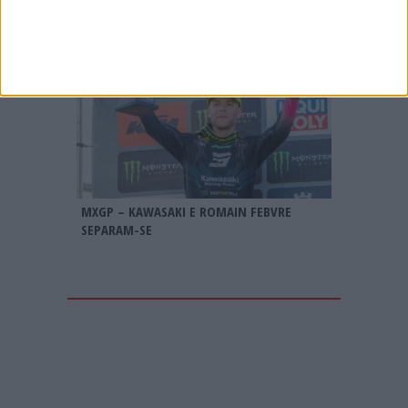
MXGP – KAWASAKI E ROMAIN FEBVRE
SEPARAM-SE