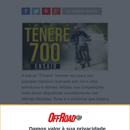
0 COMENTÁRIOS
SHARE
TWEET
SHARE
SHARE
A marca “Ténéré” remete-nos para um
passado histórico marcado por mil e uma
aventuras e vitórias obtidas nas competições
mais duras disputadas mundialmente nas
últimas décadas. Essa é a essência que inspira
a Yamaha e que pretende recuperar no seu
novo modelo Ténéré 700 agora formalmente
apresentada de forma a proporcionar a todos
os que procuram na moto o prazer da
aventura e da liberdade a melhor forma de o
Damos valor à sua privacidade