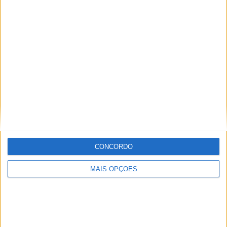
RALLY DOS SERTÕES 2021: METGE LIDERA
APÓS ETAPA INICIAL
CONCORDO
MAIS OPÇÕES