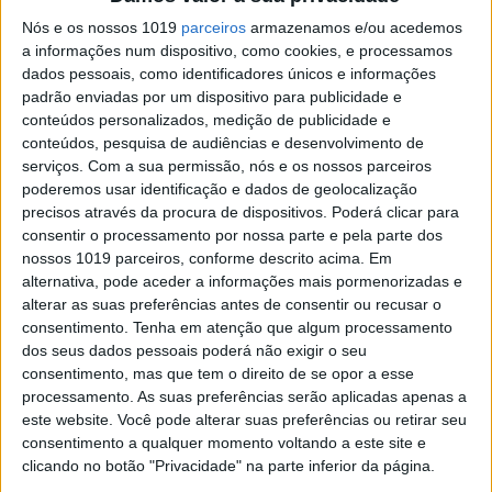
concretizarem.
Nós e os nossos 1019
parceiros
armazenamos e/ou acedemos
a informações num dispositivo, como cookies, e processamos
Foi essa realidade que ficou provada nesta
dados pessoais, como identificadores únicos e informações
semana na apresentação global da Yamaha
Ténéré que decorreu em Espanha, na
padrão enviadas por um dispositivo para publicidade e
Província de Tarragona, e na qual tivemos o
conteúdos personalizados, medição de publicidade e
privilégio de participar.
conteúdos, pesquisa de audiências e desenvolvimento de
serviços.
Com a sua permissão, nós e os nossos parceiros
poderemos usar identificação e dados de geolocalização
precisos através da procura de dispositivos. Poderá clicar para
consentir o processamento por nossa parte e pela parte dos
nossos 1019 parceiros, conforme descrito acima. Em
alternativa, pode aceder a informações mais pormenorizadas e
alterar as suas preferências antes de consentir ou recusar o
consentimento.
Tenha em atenção que algum processamento
dos seus dados pessoais poderá não exigir o seu
consentimento, mas que tem o direito de se opor a esse
processamento. As suas preferências serão aplicadas apenas a
este website. Você pode alterar suas preferências ou retirar seu
Continuar a ler
consentimento a qualquer momento voltando a este site e
clicando no botão "Privacidade" na parte inferior da página.